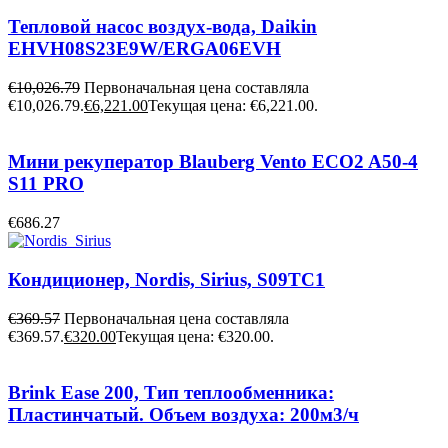
Тепловой насос воздух-вода, Daikin
EHVH08S23E9W/ERGA06EVH
€
10,026.79
Первоначальная цена составляла
€10,026.79.
€
6,221.00
Текущая цена: €6,221.00.
Мини рекуператор Blauberg Vento ECO2 A50-4
S11 PRO
€
686.27
Кондиционер, Nordis, Sirius, S09TC1
€
369.57
Первоначальная цена составляла
€369.57.
€
320.00
Текущая цена: €320.00.
Brink Ease 200, Тип теплообменника:
Пластинчатый. Объем воздуха: 200м3/ч