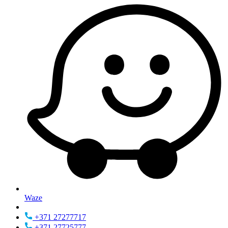
Waze
+371 27277717
+371 27725777