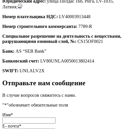
Юридический адрес:
улица Пилдас 16б, Рига, LV-1035,
Латвия
Номер плательщика НДС:
LV40003913448
Номер строительного коммерсанта:
7789-R
Специальное разрешение на деятельность с веществами,
разрушающими озоновый слой, №:
CS15OF0021
Банк:
AS “SEB Bank”
Банковский счет:
LV80UNLA0050013802414
SWIFT:
UNLALV2X
Отправьте нам сообщение
В случае вопросов свяжитесь с нами.
"
*
"обозначает обязательные поля
Имя
*
E- почта
*