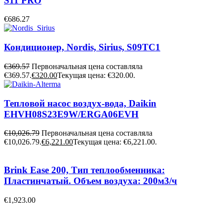
S11 PRO
€
686.27
Кондиционер, Nordis, Sirius, S09TC1
€
369.57
Первоначальная цена составляла
€369.57.
€
320.00
Текущая цена: €320.00.
Тепловой насос воздух-вода, Daikin
EHVH08S23E9W/ERGA06EVH
€
10,026.79
Первоначальная цена составляла
€10,026.79.
€
6,221.00
Текущая цена: €6,221.00.
Brink Ease 200, Тип теплообменника:
Пластинчатый. Объем воздуха: 200м3/ч
€
1,923.00