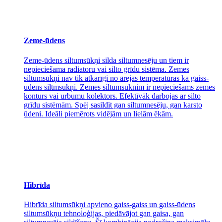
Zeme-ūdens
Zeme-ūdens siltumsūkņi silda siltumnesēju un tiem ir
nepieciešama radiatoru vai silto grīdu sistēma. Zemes
siltumsūkņi nav tik atkarīgi no ārejās temperatūras kā gaiss-
ūdens siltmsūkņi. Zemes siltumsūknim ir nepieciešams zemes
konturs vai urbumu kolektors. Efektīvāk darbojas ar silto
grīdu sistēmām. Spēj sasildīt gan siltumnesēju, gan karsto
ūdeni. Ideāli piemērots vidējām un lielām ēkām.
Hibrīda
Hibrīda siltumsūkņi apvieno gaiss-gaiss un gaiss-ūdens
siltumsūkņu tehnoloģijas, piedāvājot gan gaisa, gan