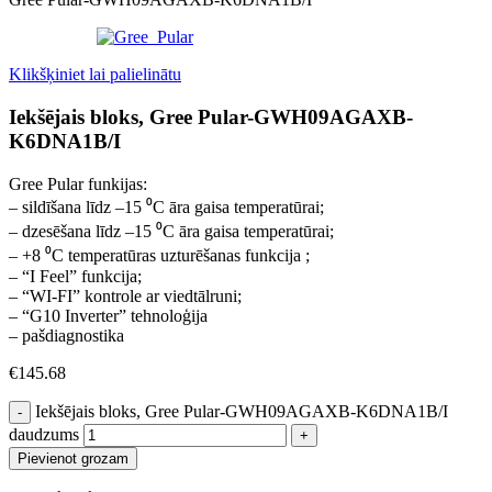
Klikšķiniet lai palielinātu
Iekšējais bloks, Gree Pular-GWH09AGAXB-
K6DNA1B/I
Gree Pular funkijas:
– sildīšana līdz –15 ⁰C āra gaisa temperatūrai;
– dzesēšana līdz –15 ⁰C āra gaisa temperatūrai;
– +8 ⁰C temperatūras uzturēšanas funkcija ;
– “I Feel” funkcija;
– “WI-FI” kontrole ar viedtālruni;
– “G10 Inverter” tehnoloģija
– pašdiagnostika
€
145.68
Iekšējais bloks, Gree Pular-GWH09AGAXB-K6DNA1B/I
daudzums
Pievienot grozam