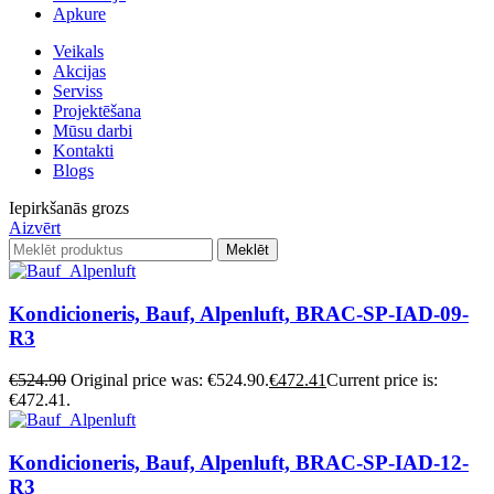
Apkure
Veikals
Akcijas
Serviss
Projektēšana
Mūsu darbi
Kontakti
Blogs
Iepirkšanās grozs
Aizvērt
Meklēt
Kondicioneris, Bauf, Alpenluft, BRAC-SP-IAD-09-
R3
€
524.90
Original price was: €524.90.
€
472.41
Current price is:
€472.41.
Kondicioneris, Bauf, Alpenluft, BRAC-SP-IAD-12-
R3