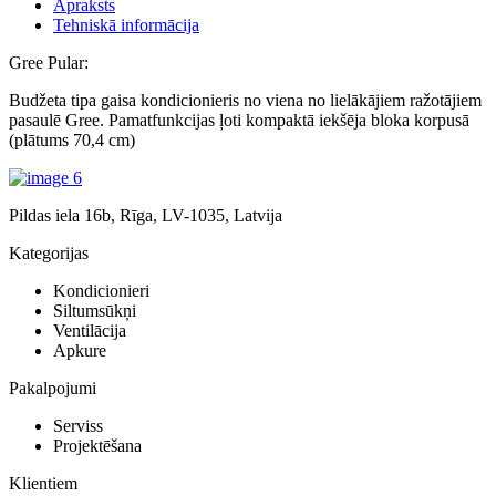
Apraksts
Tehniskā informācija
Gree Pular:
Budžeta tipa gaisa kondicionieris no viena no lielākājiem ražotājiem
pasaulē Gree. Pamatfunkcijas ļoti kompaktā iekšēja bloka korpusā
(plātums 70,4 cm)
Pildas iela 16b, Rīga, LV-1035, Latvija
Kategorijas
Kondicionieri
Siltumsūkņi
Ventilācija
Apkure
Pakalpojumi
Serviss
Projektēšana
Klientiem