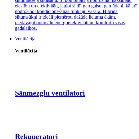
siltumnesēja sildīšanu. Šī kombinācija nodrošina maksimālu
elastību un efektivitāti, ļaujot sildīt gan gaisu, gan ūdeni, kā arī
nodrošinot kondicionēšanas funkciju vasarā. Hibrīda
siltumsūkņi ir ideāli piemēroti dažāda lieluma ēkām,
piedāvājot optimālu energoefektivitāti un komfortu visos
gadalaikos.
Ventilācija
Ventilācija
Sānmezglu ventilatori
Rekuperatori