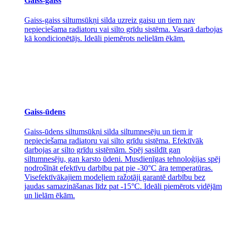
Gaiss-gaiss
Gaiss-gaiss siltumsūkņi silda uzreiz gaisu un tiem nav
nepieciešama radiatoru vai silto grīdu sistēma. Vasarā darbojas
kā kondicionētājs. Ideāli piemērots nelielām ēkām.
Gaiss-ūdens
Gaiss-ūdens siltumsūkņi silda siltumnesēju un tiem ir
nepieciešama radiatoru vai silto grīdu sistēma. Efektīvāk
darbojas ar silto grīdu sistēmām. Spēj sasildīt gan
siltumnesēju, gan karsto ūdeni. Musdienīgas tehnoloģijas spēj
nodrošīnāt efektīvu darbību pat pie -30°C āra temperatūras.
Visefektīvākajiem modeļiem ražotāji garantē darbību bez
jaudas samazināšanas līdz pat -15°C. Ideāli piemērots vidējām
un lielām ēkām.