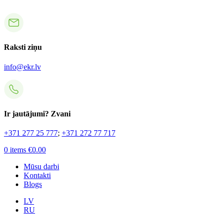
Raksti ziņu
info@ekr.lv
Ir jautājumi? Zvani
+371 277 25 777
;
+371 272 77 717
0
items
€
0.00
Mūsu darbi
Kontakti
Blogs
LV
RU