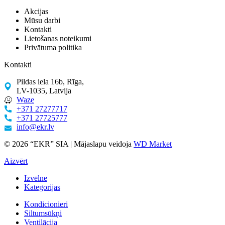
Akcijas
Mūsu darbi
Kontakti
Lietošanas noteikumi
Privātuma politika
Kontakti
Pildas iela 16b, Rīga,
LV-1035, Latvija
Waze
+371 27277717
+371 27725777
info@ekr.lv
© 2026 “EKR” SIA | Mājaslapu veidoja
WD Market
Aizvērt
Izvēlne
Kategorijas
Kondicionieri
Siltumsūkņi
Ventilācija