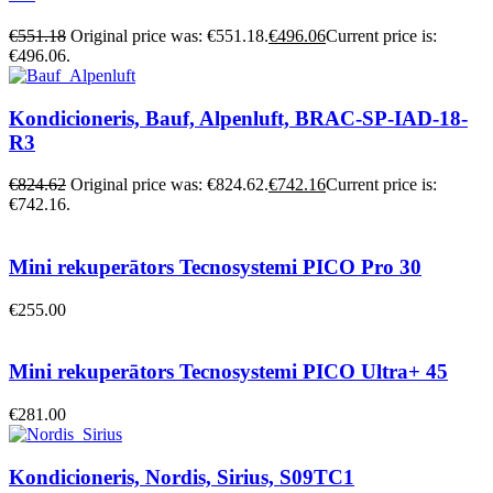
€
551.18
Original price was: €551.18.
€
496.06
Current price is:
€496.06.
Kondicioneris, Bauf, Alpenluft, BRAC-SP-IAD-18-
R3
€
824.62
Original price was: €824.62.
€
742.16
Current price is:
€742.16.
Mini rekuperātors Tecnosystemi PICO Pro 30
€
255.00
Mini rekuperātors Tecnosystemi PICO Ultra+ 45
€
281.00
Kondicioneris, Nordis, Sirius, S09TC1