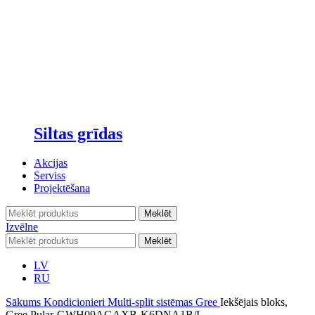
Siltas grīdas
Akcijas
Serviss
Projektēšana
Meklēt
Izvēlne
Meklēt
LV
RU
Sākums
Kondicionieri
Multi-split sistēmas
Gree
Iekšējais bloks,
Gree Pular-GWH09AGAXB-K6DNA1B/I