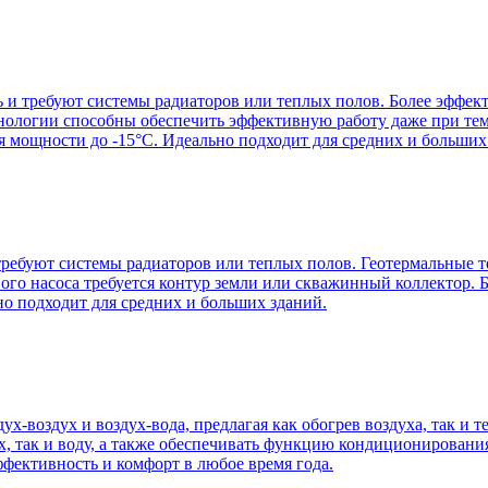
 и требуют системы радиаторов или теплых полов. Более эффект
хнологии способны обеспечить эффективную работу даже при те
 мощности до -15°C. Идеально подходит для средних и больших
ребуют системы радиаторов или теплых полов. Геотермальные те
ого насоса требуется контур земли или скважинный коллектор. 
ьно подходит для средних и больших зданий.
х-воздух и воздух-вода, предлагая как обогрев воздуха, так и
ух, так и воду, а также обеспечивать функцию кондиционирован
ффективность и комфорт в любое время года.