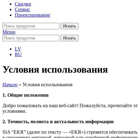
Скидки
Сервис
Проектирование
Искать
Меню
Искать
LV
RU
Условия использования
Начало
»
Условия использования
1. Общие положения
Добро пожаловать на наш веб-сайт! Пожалуйста, прочитайте это
условиями.
2. Точность, полнота и актуальность информации
SIA “EKR” (далее по тексту — «EKR») стремится обеспечивать 
в отношении неточной, неполной или ошибочной информации, 