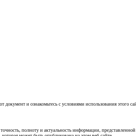
т документ и ознакомьтесь с условиями использования этого сай
точность, полноту и актуальность информации, представленной н
которая может быть опубликована на этом веб-сайте.