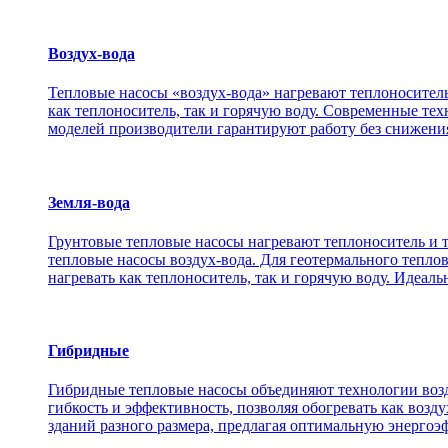
Воздух-вода
Тепловые насосы «воздух-вода» нагревают теплоноситель
как теплоноситель, так и горячую воду. Современные те
моделей производители гарантируют работу без снижения
Земля-вода
Грунтовые тепловые насосы нагревают теплоноситель и т
тепловые насосы воздух-вода. Для геотермального теплов
нагревать как теплоноситель, так и горячую воду. Идеал
Гибридные
Гибридные тепловые насосы объединяют технологии возду
гибкость и эффективность, позволяя обогревать как возд
зданий разного размера, предлагая оптимальную энергоэ