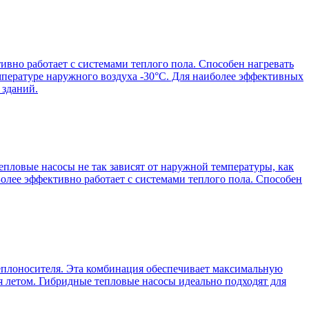
ивно работает с системами теплого пола. Способен нагревать
мпературе наружного воздуха -30°С. Для наиболее эффективных
 зданий.
пловые насосы не так зависят от наружной температуры, как
Более эффективно работает с системами теплого пола. Способен
 теплоносителя. Эта комбинация обеспечивает максимальную
ия летом. Гибридные тепловые насосы идеально подходят для