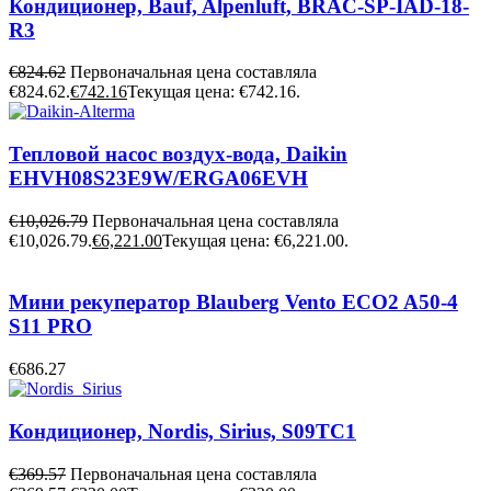
Кондиционер, Bauf, Alpenluft, BRAC-SP-IAD-18-
R3
€
824.62
Первоначальная цена составляла
€824.62.
€
742.16
Текущая цена: €742.16.
Тепловой насос воздух-вода, Daikin
EHVH08S23E9W/ERGA06EVH
€
10,026.79
Первоначальная цена составляла
€10,026.79.
€
6,221.00
Текущая цена: €6,221.00.
Мини рекуператор Blauberg Vento ECO2 A50-4
S11 PRO
€
686.27
Кондиционер, Nordis, Sirius, S09TC1
€
369.57
Первоначальная цена составляла