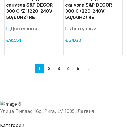
санузла S&P DECOR-
санузла S&P DECOR-
300 C ‘Z’ (220-240V
300 C (220-240V
50/60HZ) RE
50/60HZ) RE
Доступный
Доступный
€
92.51
€
64.62
В КОРЗИНУ
В КОРЗИНУ
1
2
3
4
5
→
Улица Пилдас 16б, Рига, LV-1035, Латвия
Категории