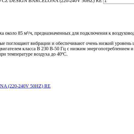
-100 CZ DESIGN BARCELONA (220-240V 50HZ) RE
а около 85 м³/ч, предназначенных для подключения к воздухово
рые поглощают вибрации и обеспечивают очень низкий уровень 
вигателем класса B 230 В-50 Гц с низким энергопотреблением и
при температуре воздуха до 40ºC.
A (220-240V 50HZ) RE