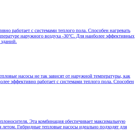
ивно работает с системами теплого пола. Способен нагревать
мпературе наружного воздуха -30°С. Для наиболее эффективных
 зданий.
пловые насосы не так зависят от наружной температуры, как
Более эффективно работает с системами теплого пола. Способен
 теплоносителя. Эта комбинация обеспечивает максимальную
ия летом. Гибридные тепловые насосы идеально подходят для