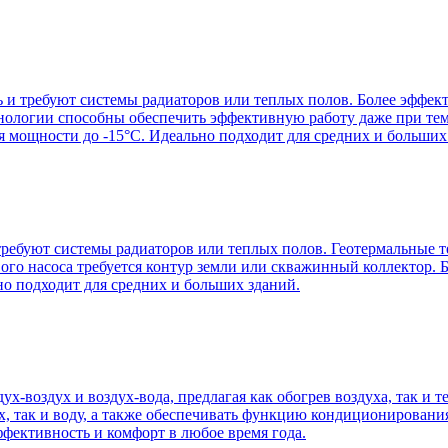
 и требуют системы радиаторов или теплых полов. Более эффект
хнологии способны обеспечить эффективную работу даже при те
 мощности до -15°C. Идеально подходит для средних и больших
ребуют системы радиаторов или теплых полов. Геотермальные те
ого насоса требуется контур земли или скважинный коллектор. 
ьно подходит для средних и больших зданий.
х-воздух и воздух-вода, предлагая как обогрев воздуха, так и
ух, так и воду, а также обеспечивать функцию кондиционирован
ффективность и комфорт в любое время года.