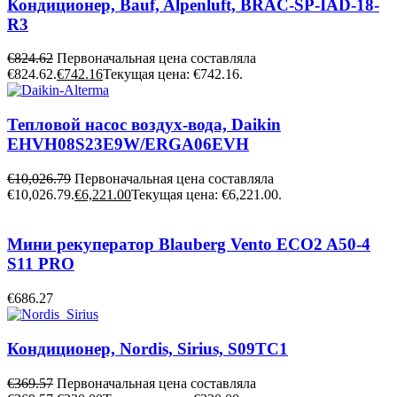
Кондиционер, Bauf, Alpenluft, BRAC-SP-IAD-18-
R3
€
824.62
Первоначальная цена составляла
€824.62.
€
742.16
Текущая цена: €742.16.
Тепловой насос воздух-вода, Daikin
EHVH08S23E9W/ERGA06EVH
€
10,026.79
Первоначальная цена составляла
€10,026.79.
€
6,221.00
Текущая цена: €6,221.00.
Мини рекуператор Blauberg Vento ECO2 A50-4
S11 PRO
€
686.27
Кондиционер, Nordis, Sirius, S09TC1
€
369.57
Первоначальная цена составляла