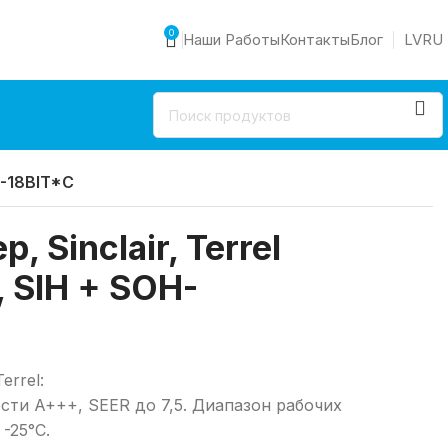
0
Наши Работы
Контакты
Блог
LV
RU
H-18BIT*C
 Sinclair, Terrel
 SIH + SOH-
errel:
сти A+++, SEER до 7,5. Диапазон рабочих
-25°C.