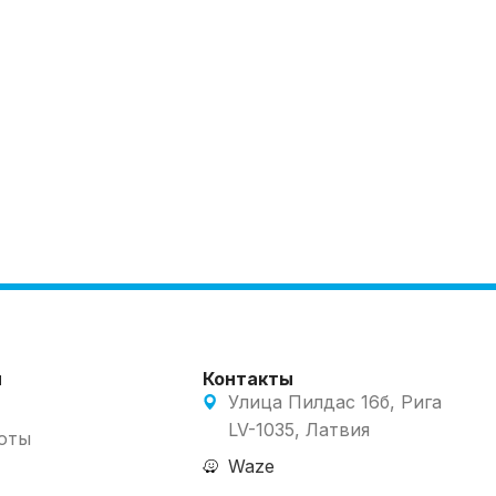
м
Контакты
Улица Пилдас 16б, Рига
LV-1035, Латвия
оты
Waze