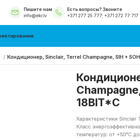
Пишите нам
Есть вопросы? Звоните
info@ekr.lv
+371 277 25 777
;
+371 272 77 717
оектирование
r
Кондиционер, Sinclair, Terrel Champagne, SIH + SO
Кондиционер,
Champagne,
18BIT*C
Характеристики Sinclair T
Класс энергоэффективно
температур: от +50°C до 