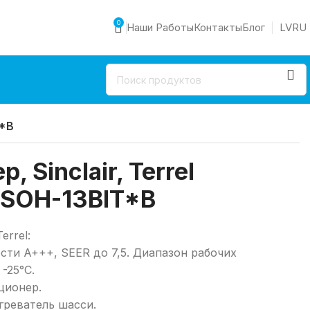
0
Наши Работы
Контакты
Блог
LV
RU
T*B
 Sinclair, Terrel
+ SOH-13BIT*B
errel:
сти A+++, SEER до 7,5. Диапазон рабочих
-25°C.
ционер.
греватель шасси.