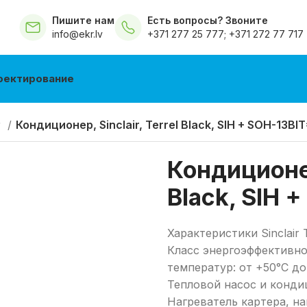
Пишите нам
Есть вопросы? Звоните
info@ekr.lv
+371 277 25 777
;
+371 272 77 717
оектирование
r
Кондиционер, Sinclair, Terrel Black, SIH + SOH-13BI
Кондиционер,
Black, SIH 
Характеристики Sinclair T
Класс энергоэффективно
температур: от +50°C до 
Тепловой насос и конди
Нагреватель картера, на