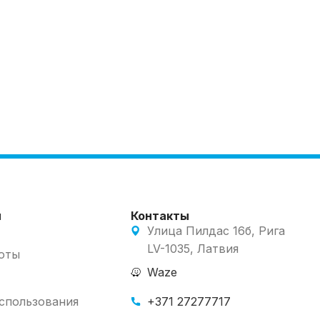
м
Контакты
Улица Пилдас 16б, Рига
LV-1035, Латвия
оты
Waze
использования
+371 27277717