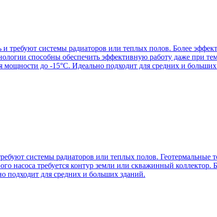
 и требуют системы радиаторов или теплых полов. Более эффект
хнологии способны обеспечить эффективную работу даже при те
 мощности до -15°C. Идеально подходит для средних и больших
ребуют системы радиаторов или теплых полов. Геотермальные те
ого насоса требуется контур земли или скважинный коллектор. 
ьно подходит для средних и больших зданий.