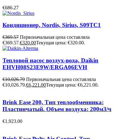
€
686.27
Кондиционер, Nordis, Sirius, S09TC1
€
369.57
Первоначальная цена составляла
€369.57.
€
320.00
Текущая цена: €320.00.
Тепловой насос воздух-вода, Daikin
EHVH08S23E9W/ERGA06EVH
€
10,026.79
Первоначальная цена составляла
€10,026.79.
€
6,221.00
Текущая цена: €6,221.00.
Brink Ease 200, Тип теплообменника:
Пластинчатый. Объем воздуха: 200м3/ч
€
1,923.00
Brink Ease Pults Air Control, Тип