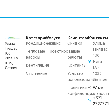
Категории
Услуги
Клиентам
Контакты
Кондиционеры
Сервис
Скидки
Улица
Улица
Пилдас
Пилдас
Тепловые
Проектирование
Наши
16б,
16б,
насосы
работы
Рига, LV-
Рига
1035,
Вентиляция
Контакты
LV-
Латвия
Отопление
Условия
1035,
использования
Латвия
Политика
Waze
конфиденциальност
+371
272777