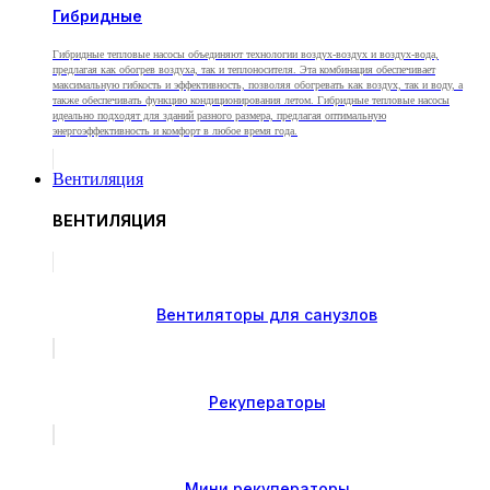
Гибридные
Гибридные тепловые насосы объединяют технологии воздух-воздух и воздух-вода,
предлагая как обогрев воздуха, так и теплоносителя. Эта комбинация обеспечивает
максимальную гибкость и эффективность, позволяя обогревать как воздух, так и воду, а
также обеспечивать функцию кондиционирования летом. Гибридные тепловые насосы
идеально подходят для зданий разного размера, предлагая оптимальную
энергоэффективность и комфорт в любое время года.
Вентиляция
ВЕНТИЛЯЦИЯ
Вентиляторы для санузлов
Рекуператоры
Мини рекуператоры