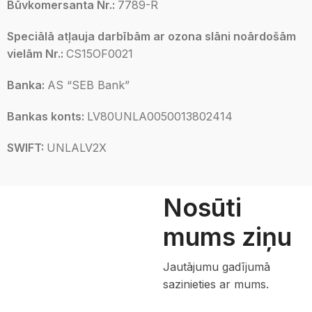
Būvkomersanta Nr.:
7789-R
Speciālā atļauja darbībām ar ozona slāni noārdošām
vielām Nr.:
CS15OF0021
Banka:
AS “SEB Bank”
Bankas konts:
LV80UNLA0050013802414
SWIFT:
UNLALV2X
Nosūti
mums ziņu
Jautājumu gadījumā
sazinieties ar mums.