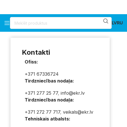
LV
RU
Kontakti
Ofiss:
+371 67336724
Tirdzniecības nodaļa:
+371 277 25 77
,
info@ekr.lv
Tirdzniecības nodaļa:
+371 272 77 717
,
veikals@ekr.lv
Tehniskais atbalsts: