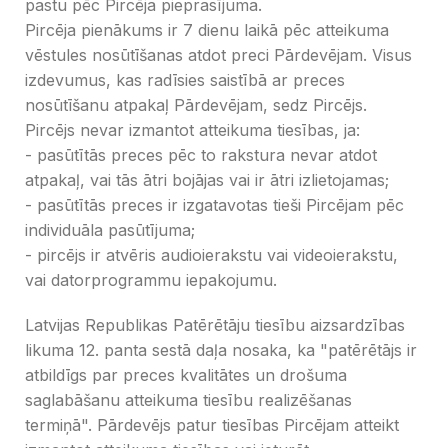
pastu pēc Pircēja pieprasījuma.
Pircēja pienākums ir 7 dienu laikā pēc atteikuma
vēstules nosūtīšanas atdot preci Pārdevējam. Visus
izdevumus, kas radīsies saistībā ar preces
nosūtīšanu atpakaļ Pārdevējam, sedz Pircējs.
Pircējs nevar izmantot atteikuma tiesības, ja:
- pasūtītās preces pēc to rakstura nevar atdot
atpakaļ, vai tās ātri bojājas vai ir ātri izlietojamas;
- pasūtītās preces ir izgatavotas tieši Pircējam pēc
individuāla pasūtījuma;
- pircējs ir atvēris audioierakstu vai videoierakstu,
vai datorprogrammu iepakojumu.
Latvijas Republikas Patērētāju tiesību aizsardzības
likuma 12. panta sestā daļa nosaka, ka "patērētājs ir
atbildīgs par preces kvalitātes un drošuma
saglabāšanu atteikuma tiesību realizēšanas
termiņā". Pārdevējs patur tiesības Pircējam atteikt