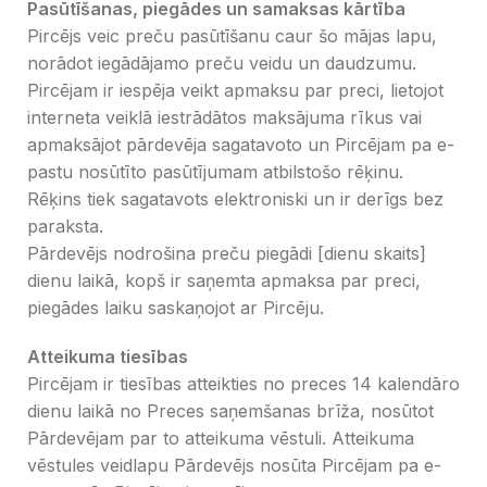
Pasūtīšanas, piegādes un samaksas kārtība
Pircējs veic preču pasūtīšanu caur šo mājas lapu,
norādot iegādājamo preču veidu un daudzumu.
Pircējam ir iespēja veikt apmaksu par preci, lietojot
interneta veiklā iestrādātos maksājuma rīkus vai
apmaksājot pārdevēja sagatavoto un Pircējam pa e-
pastu nosūtīto pasūtījumam atbilstošo rēķinu.
Rēķins tiek sagatavots elektroniski un ir derīgs bez
paraksta.
Pārdevējs nodrošina preču piegādi [dienu skaits]
dienu laikā, kopš ir saņemta apmaksa par preci,
piegādes laiku saskaņojot ar Pircēju.
Atteikuma tiesības
Pircējam ir tiesības atteikties no preces 14 kalendāro
dienu laikā no Preces saņemšanas brīža, nosūtot
Pārdevējam par to atteikuma vēstuli. Atteikuma
vēstules veidlapu Pārdevējs nosūta Pircējam pa e-