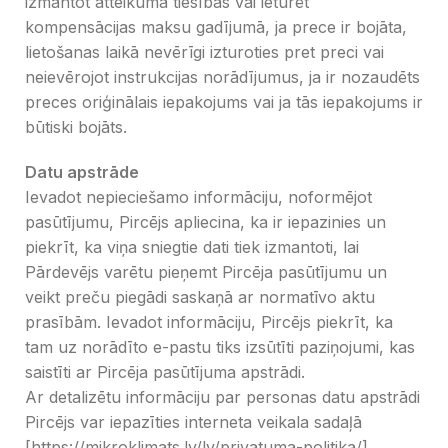
izmantot atteikuma tiesības vai ieturēt
kompensācijas maksu gadījumā, ja prece ir bojāta,
lietošanas laikā nevērīgi izturoties pret preci vai
neievērojot instrukcijas norādījumus, ja ir nozaudēts
preces oriģinālais iepakojums vai ja tās iepakojums ir
būtiski bojāts.
Datu apstrāde
Ievadot nepieciešamo informāciju, noformējot
pasūtījumu, Pircējs apliecina, ka ir iepazinies un
piekrīt, ka viņa sniegtie dati tiek izmantoti, lai
Pārdevējs varētu pieņemt Pircēja pasūtījumu un
veikt preču piegādi saskaņā ar normatīvo aktu
prasībām. Ievadot informāciju, Pircējs piekrīt, ka
tam uz norādīto e-pastu tiks izsūtīti paziņojumi, kas
saistīti ar Pircēja pasūtījuma apstrādi.
Ar detalizētu informāciju par personas datu apstrādi
Pircējs var iepazīties interneta veikala sadaļā
[https://mikroklimats.lv/lv/privatuma-politika/].