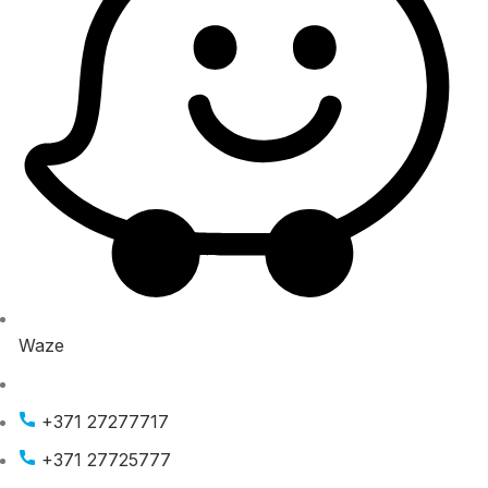
Waze
+371 27277717
+371 27725777