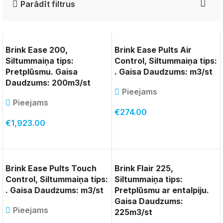
Parādīt filtrus
Brink Ease 200,
Brink Ease Pults Air
Siltummaiņa tips:
Control, Siltummaiņa tips:
Pretplūsmu. Gaisa
. Gaisa Daudzums: m3/st
Daudzums: 200m3/st
Pieejams
Pieejams
€
274.00
€
1,923.00
PIEVIENOT GROZAM
PIEVIENOT GROZAM
Brink Ease Pults Touch
Brink Flair 225,
Control, Siltummaiņa tips:
Siltummaiņa tips:
. Gaisa Daudzums: m3/st
Pretplūsmu ar entalpiju.
Gaisa Daudzums:
Pieejams
225m3/st