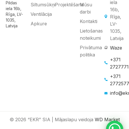
iela
Pildas
Siltumsūkņi
Projektēšana
Mūsu
iela 16b,
16b,
darbi
Ventilācija
Rīga, LV-
Rīga,
1035,
Kontakti
Apkure
LV-
Latvija
Lietošanas
1035,
noteikumi
Latvija
Privātuma
Waze
politika
+371
272777
+371
277257
info@ekr
© 2026 “EKR” SIA | Mājaslapu veidoja
WD Market