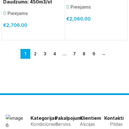
Daudzums: 450m3/st
Pieejams
Pieejams
€
2,060.00
€
2,706.00
PIEVIENOT GROZAM
PIEVIENOT GROZAM
1
2
3
4
…
7
8
9
→
Kategorijas
Pakalpojumi
Klientiem
Kontakti
Kondicionieri
Serviss
Akcijas
Pildas