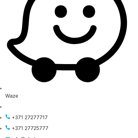
Waze
+371 27277717
+371 27725777