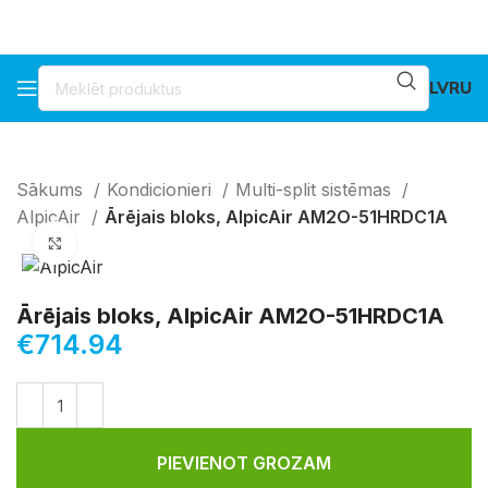
LV
RU
Sākums
Kondicionieri
Multi-split sistēmas
AlpicAir
Ārējais bloks, AlpicAir AM2O-51HRDC1A
Klikšķiniet lai palielinātu
Ārējais bloks, AlpicAir AM2O-51HRDC1A
€
714.94
PIEVIENOT GROZAM