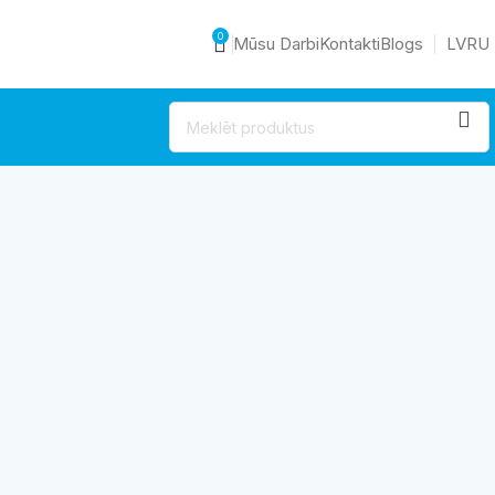
0
Mūsu Darbi
Kontakti
Blogs
LV
RU