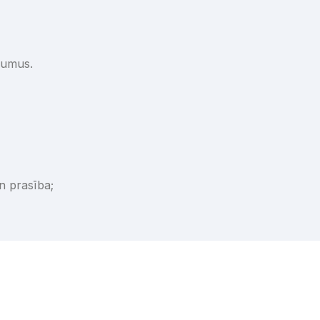
jumus.
n prasība;