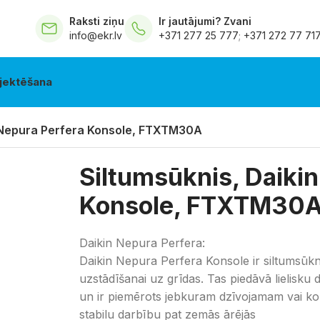
Raksti ziņu
Ir jautājumi? Zvani
info@ekr.lv
+371 277 25 777
;
+371 272 77 71
jektēšana
n Nepura Perfera Konsole, FTXTM30A
Siltumsūknis, Daiki
Konsole, FTXTM30
Daikin Nepura Perfera:
Daikin Nepura Perfera Konsole ir siltumsūkni
uzstādīšanai uz grīdas. Tas piedāvā lielisku 
un ir piemērots jebkuram dzīvojamam vai ko
stabilu darbību pat zemās ārējās