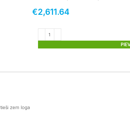
€
2,611.64
PIE
tieši zem loga