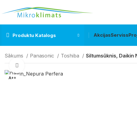
Akcijas
Serviss
Pro
Produktu Katalogs
Sākums
Panasonic
Toshiba
Siltumsūknis, Daiki
Klikšķiniet lai palielinātu
A++