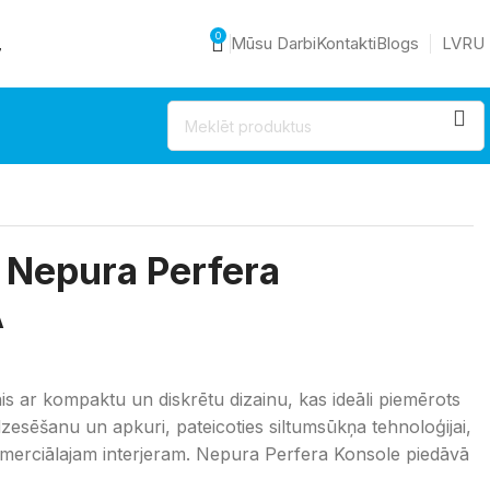
0
Mūsu Darbi
Kontakti
Blogs
LV
RU
7
n Nepura Perfera
A
s ar kompaktu un diskrētu dizainu, kas ideāli piemērots
dzesēšanu un apkuri, pateicoties siltumsūkņa tehnoloģijai,
merciālajam interjeram. Nepura Perfera Konsole piedāvā