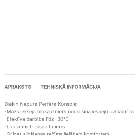
APRAKSTS
TEHNISKĀ INFORMĀCIJA
Daikin Nepura Perfera Konsole:
-Mazs iekšēja bloka izmērs nodrošina iespēju uzstādīt to 
-Efektīva darbība līdz -30°C
-Ļoti zems trokšņu līmenis
-Grīdas sildīšanas režīms lielākam komfortam