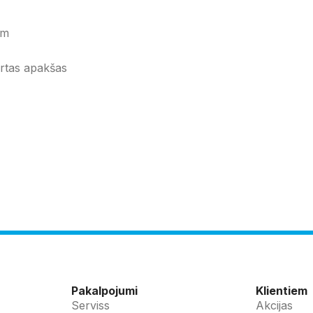
am
ārtas apakšas
Pakalpojumi
Klientiem
Serviss
Akcijas