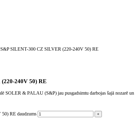
rs S&P SILENT-300 CZ SILVER (220-240V 50) RE
 (220-240V 50) RE
aulē SOLER & PALAU (S&P) jau pusgadsimtu darbojas šajā nozarē un spe
V 50) RE daudzums