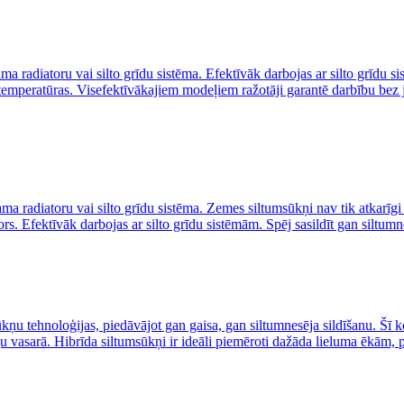
ma radiatoru vai silto grīdu sistēma. Efektīvāk darbojas ar silto grīdu 
 temperatūras. Visefektīvākajiem modeļiem ražotāji garantē darbību bez
ma radiatoru vai silto grīdu sistēma. Zemes siltumsūkņi nav tik atkarīg
. Efektīvāk darbojas ar silto grīdu sistēmām. Spēj sasildīt gan siltumn
ņu tehnoloģijas, piedāvājot gan gaisa, gan siltumnesēja sildīšanu. Šī ko
u vasarā. Hibrīda siltumsūkņi ir ideāli piemēroti dažāda lieluma ēkām, 