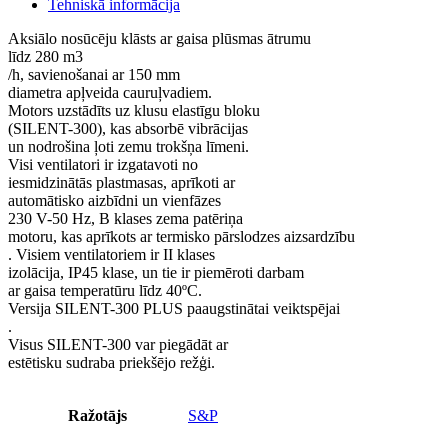
Tehniskā informācija
Aksiālo nosūcēju klāsts ar gaisa plūsmas ātrumu
līdz 280 m3
/h, savienošanai ar 150 mm
diametra apļveida cauruļvadiem.
Motors uzstādīts uz klusu elastīgu bloku
(SILENT-300), kas absorbē vibrācijas
un nodrošina ļoti zemu trokšņa līmeni.
Visi ventilatori ir izgatavoti no
iesmidzinātās plastmasas, aprīkoti ar
automātisko aizbīdni un vienfāzes
230 V-50 Hz, B klases zema patēriņa
motoru, kas aprīkots ar termisko pārslodzes aizsardzību
. Visiem ventilatoriem ir II klases
izolācija, IP45 klase, un tie ir piemēroti darbam
ar gaisa temperatūru līdz 40ºC.
Versija SILENT-300 PLUS paaugstinātai veiktspējai
.
Visus SILENT-300 var piegādāt ar
estētisku sudraba priekšējo režģi.
Ražotājs
S&P