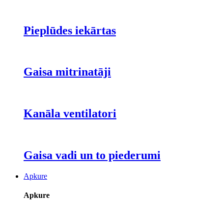
Pieplūdes iekārtas
Gaisa mitrinatāji
Kanāla ventilatori
Gaisa vadi un to piederumi
Apkure
Apkure