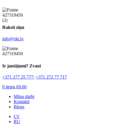
Raksti ziņu
info@ekr.lv
Ir jautājumi? Zvani
+371 277 25 777
;
+371 272 77 717
0
items
€
0.00
Mūsu darbi
Kontakti
Blogs
LV
RU