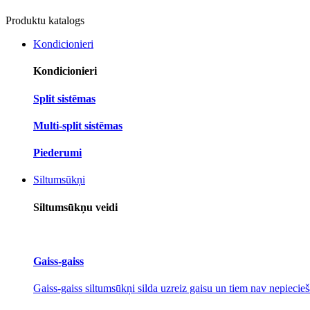
Produktu katalogs
Kondicionieri
Kondicionieri
Split sistēmas
Multi-split sistēmas
Piederumi
Siltumsūkņi
Siltumsūkņu veidi
Gaiss-gaiss
Gaiss-gaiss siltumsūkņi silda uzreiz gaisu un tiem nav nepiecieš