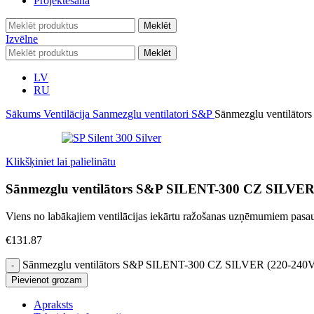
Projektēšana
Meklēt
Izvēlne
Meklēt
LV
RU
Sākums
Ventilācija
Sanmezglu ventilatori
S&P
Sānmezglu ventilāto
Klikšķiniet lai palielinātu
Sānmezglu ventilātors S&P SILENT-300 CZ SILVER
Viens no labākajiem ventilācijas iekārtu ražošanas uzņēmumiem pas
€
131.87
Sānmezglu ventilātors S&P SILENT-300 CZ SILVER (220-240
Pievienot grozam
Apraksts