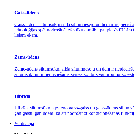
Gaiss-ūdens
Gaiss-ūdens siltumsūkņi silda siltumnesēju un tiem ir nepiecieša
tehnoloģijas spēj nodrošīnāt efektīvu darbību pat pie -30°C āra
lielām ēkām.
Zeme-ūdens
Zeme-ūdens siltumsūkņi silda siltumnesēju un tiem ir nepiecieša
siltumsūknim ir nepieciešams zemes konturs vai urbumu kolektors
Hibrīda
Hibrīda siltumsūkņi apvieno gaiss-gaiss un gaiss-ūdens siltumsūk
gan gaisu, gan ūdeni, kā arī nodrošinot kondicionēšanas funkcij
Ventilācija