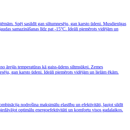
sistēmām. Spēj sasildīt gan siltumnesēju, gan karsto ūdeni. Musdienīgas
 jaudas samazināšanas līdz pat -15°C. Ideāli piemērots vidējām un
i no ārejās temperatūras kā gaiss-ūdens siltmsūkņi. Zemes
esēju, gan karsto ūdeni. Ideāli piemērots vidējām un lielām ēkām.
mbinācija nodrošina maksimālu elastību un efektivitāti, ļaujot sildīt
piedāvājot optimālu energoefektivitāti un komfortu visos gadalaikos.