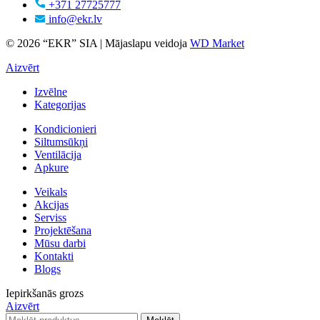
+371 27725777
info@ekr.lv
© 2026 “EKR” SIA | Mājaslapu veidoja
WD Market
Aizvērt
Izvēlne
Kategorijas
Kondicionieri
Siltumsūkņi
Ventilācija
Apkure
Veikals
Akcijas
Serviss
Projektēšana
Mūsu darbi
Kontakti
Blogs
Iepirkšanās grozs
Aizvērt