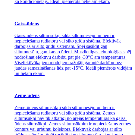
kā kondicionētājs. Ideāli piemērots nelielām ēkām.
Gaiss-ūdens
Gaiss-ūdens siltumsūkņi silda siltumnesēju un tiem ir
nepieciešama radiatoru vai silto grīdu sistēma. Efektīvāk
darbojas ar silto grīdu sistēmām. Spēj sasildīt gan
siltumnesēju, gan karsto ūdeni. Musdienīgas tehnoloģijas spēj
nodrošīnāt efektīvu darbību pat pie -30°C āra temperatūras.
Visefektīvākajiem modeļiem ražotāji garantē darbību bez
jaudas samazināšanas līdz pat -15°C. Ideāli piemērots vidējām
un lielām ēkām.
Zeme-ūdens
Zeme-ūdens siltumsūkņi silda siltumnesēju un tiem ir
nepieciešama radiatoru vai silto grīdu sistēma. Zemes
siltumsūkņi nav tik atkarīgi no ārejās temperatūras kā gaiss-
ūdens siltmsūkņi. Zemes siltumsūknim ir nepieciešams zemes
konturs vai urbumu kolektors. Efektīvāk darbojas ar silto
grīdu sistēmām. Spēj sasildīt gan siltumnesēju, gan karsto