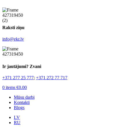
Raksti ziņu
info@ekr.lv
Ir jautājumi? Zvani
+371 277 25 777
;
+371 272 77 717
0
items
€
0.00
Mūsu darbi
Kontakti
Blogs
LV
RU