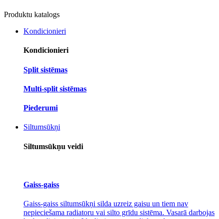
Produktu katalogs
Kondicionieri
Kondicionieri
Split sistēmas
Multi-split sistēmas
Piederumi
Siltumsūkņi
Siltumsūkņu veidi
Gaiss-gaiss
Gaiss-gaiss siltumsūkņi silda uzreiz gaisu un tiem nav
nepieciešama radiatoru vai silto grīdu sistēma. Vasarā darbojas