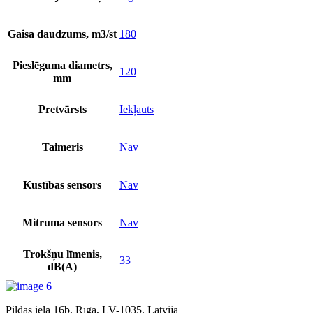
Gaisa daudzums, m3/st
180
Pieslēguma diametrs,
120
mm
Pretvārsts
Iekļauts
Taimeris
Nav
Kustības sensors
Nav
Mitruma sensors
Nav
Trokšņu līmenis,
33
dB(A)
Pildas iela 16b, Rīga, LV-1035, Latvija