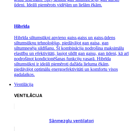
ūdeni. Ideāli piemērots vidējām un lielām ēkām.
Hibrīda
Hibrīda siltumsūkņi apvieno gaiss-gaiss un gaiss-ūdens
siltumsūkņu tehnoloģijas, piedāvājot gan gaisa, gan
siltumnesēja sildīšanu. Šī kombinācija nodrošina maksimālu
elastību un efektivitāti, ļaujot sildīt gan gaisu, gan ūdeni, kā arī
nodrošinot kondicionēšanas funkciju vasarā. Hibrīda
siltumsūkņi ir ideāli piemēroti dažāda lieluma ēkām,
piedāvājot optimālu energoefektivitāti un komfortu visos
gadalaikos.
Ventilācija
VENTILĀCIJA
Sānmezglu ventilatori