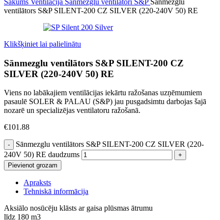
Sākums
Ventilācija
Sanmezglu ventilatori
S&P
Sānmezglu
ventilātors S&P SILENT-200 CZ SILVER (220-240V 50) RE
Klikšķiniet lai palielinātu
Sānmezglu ventilātors S&P SILENT-200 CZ
SILVER (220-240V 50) RE
Viens no labākajiem ventilācijas iekārtu ražošanas uzņēmumiem
pasaulē SOLER & PALAU (S&P) jau pusgadsimtu darbojas šajā
nozarē un specializējas ventilatoru ražošanā.
€
101.88
Sānmezglu ventilātors S&P SILENT-200 CZ SILVER (220-
240V 50) RE daudzums
Pievienot grozam
Apraksts
Tehniskā informācija
Aksiālo nosūcēju klāsts ar gaisa plūsmas ātrumu
līdz 180 m3