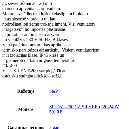
/h, savienošanai ar 120 mm
diametra apļveida cauruļvadiem.
Motors uzstādīts uz klusiem elastīgiem blokiem
, kas absorbē vibrāciju un ļauj
nodrošināt ļoti zemu trokšņa līmeni. Visi ventilatori
ir izgatavoti no injicētas plastmasas
, aprīkoti ar automātisko aizvaru
un vienfāzes 230 V-50 Hz, B klases
zema patēriņa motoru, kas aprīkots ar
termisko pārslodzes aizsardzību. Visiem ventilatoriem
ir II izolācijas klase, IP45 klase un
ir piemēroti darbam ar gaisa temperatūru
līdz 40ºC.
Visus SILENT-200 var piegādāt ar
estētisku sudraba priekšējo režģi.
Ražotājs
S&P
SILENT-200 CZ SILVER (220-240V
Modelis
50) RE
Garantijas termiņš
2 gadi