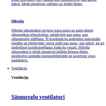
ūdeni. Ideāli piemērots vidējām un lielām ēkām.
Hibrīda
Hibrīda siltumsūkņi apvieno gaiss-gaiss un gaiss-ūdens
siltumsūkņu tehnoloģijas, piedāvājot gan gaisa, gan
siltumnesēja sildīšanu. Šī kombinācija nodrošina maksimālu
elastību un efektivitāti, ļaujot sildīt gan gaisu, gan ūdeni, kā arī
nodrošinot kondicionēšanas funkciju vasarā. Hibrīda
siltumsūkņi ir ideāli piemēroti dažāda lieluma ēkām,
piedāvājot optimālu energoefektivitāti un komfortu visos
gadalaikos.
Ventilācija
Ventilācija
Sānmezglu ventilatori