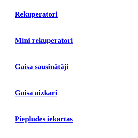
Rekuperatori
Mini rekuperatori
Gaisa sausinātāji
Gaisa aizkari
Pieplūdes iekārtas