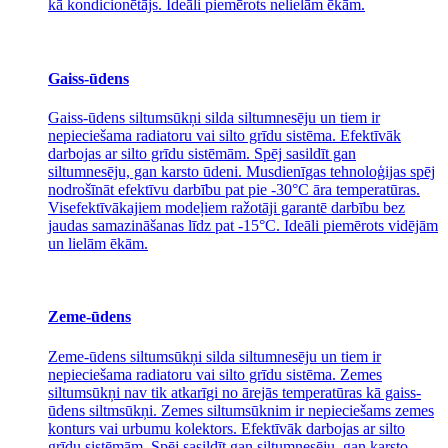
kā kondicionētājs. Ideāli piemērots nelielām ēkām.
Gaiss-ūdens
Gaiss-ūdens siltumsūkņi silda siltumnesēju un tiem ir
nepieciešama radiatoru vai silto grīdu sistēma. Efektīvāk
darbojas ar silto grīdu sistēmām. Spēj sasildīt gan
siltumnesēju, gan karsto ūdeni. Musdienīgas tehnoloģijas spēj
nodrošīnāt efektīvu darbību pat pie -30°C āra temperatūras.
Visefektīvākajiem modeļiem ražotāji garantē darbību bez
jaudas samazināšanas līdz pat -15°C. Ideāli piemērots vidējām
un lielām ēkām.
Zeme-ūdens
Zeme-ūdens siltumsūkņi silda siltumnesēju un tiem ir
nepieciešama radiatoru vai silto grīdu sistēma. Zemes
siltumsūkņi nav tik atkarīgi no ārejās temperatūras kā gaiss-
ūdens siltmsūkņi. Zemes siltumsūknim ir nepieciešams zemes
konturs vai urbumu kolektors. Efektīvāk darbojas ar silto
grīdu sistēmām. Spēj sasildīt gan siltumnesēju, gan karsto