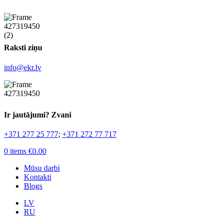
Raksti ziņu
info@ekr.lv
Ir jautājumi? Zvani
+371 277 25 777
;
+371 272 77 717
0
items
€
0.00
Mūsu darbi
Kontakti
Blogs
LV
RU