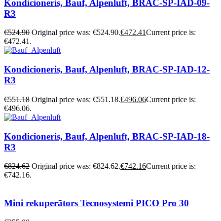
Kondicioneris, Bauf, Alpenluft, BRAC-SP-IAD-09-
R3
€
524.90
Original price was: €524.90.
€
472.41
Current price is:
€472.41.
Kondicioneris, Bauf, Alpenluft, BRAC-SP-IAD-12-
R3
€
551.18
Original price was: €551.18.
€
496.06
Current price is:
€496.06.
Kondicioneris, Bauf, Alpenluft, BRAC-SP-IAD-18-
R3
€
824.62
Original price was: €824.62.
€
742.16
Current price is:
€742.16.
Mini rekuperātors Tecnosystemi PICO Pro 30