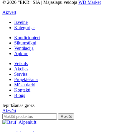
© 2026 “EKR” SIA | Mājaslapu veidoja
WD Market
Aizvērt
Izvēlne
Kategorijas
Kondicionieri
Siltumsūkņi
Ventilācija
Apkure
Veikals
Akcijas
Serviss
Projektēšana
Mūsu darbi
Kontakti
Blogs
Iepirkšanās grozs
Aizvērt
Meklēt