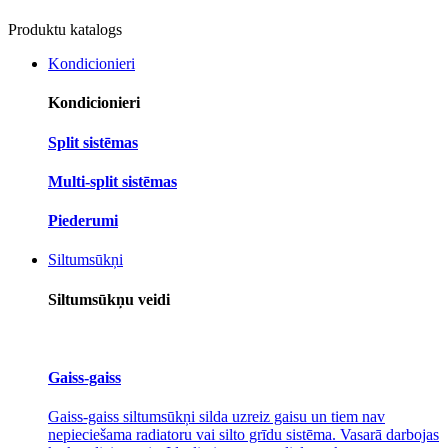
Produktu katalogs
Kondicionieri
Kondicionieri
Split sistēmas
Multi-split sistēmas
Piederumi
Siltumsūkņi
Siltumsūkņu veidi
Gaiss-gaiss
Gaiss-gaiss siltumsūkņi silda uzreiz gaisu un tiem nav
nepieciešama radiatoru vai silto grīdu sistēma. Vasarā darbojas