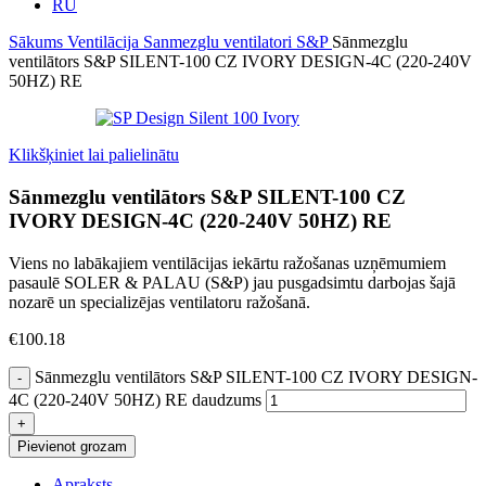
RU
Sākums
Ventilācija
Sanmezglu ventilatori
S&P
Sānmezglu
ventilātors S&P SILENT-100 CZ IVORY DESIGN-4C (220-240V
50HZ) RE
Klikšķiniet lai palielinātu
Sānmezglu ventilātors S&P SILENT-100 CZ
IVORY DESIGN-4C (220-240V 50HZ) RE
Viens no labākajiem ventilācijas iekārtu ražošanas uzņēmumiem
pasaulē SOLER & PALAU (S&P) jau pusgadsimtu darbojas šajā
nozarē un specializējas ventilatoru ražošanā.
€
100.18
Sānmezglu ventilātors S&P SILENT-100 CZ IVORY DESIGN-
4C (220-240V 50HZ) RE daudzums
Pievienot grozam
Apraksts