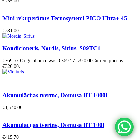
€
255.00
Mini rekuperātors Tecnosystemi PICO Ultra+ 45
€
281.00
Kondicioneris, Nordis, Sirius, S09TC1
€
369.57
Original price was: €369.57.
€
320.00
Current price is:
€320.00.
Akumulācijas tvertne, Domusa BT 1000l
€
1,540.00
Akumulācijas tvertne, Domusa BT 100l
€
415.70