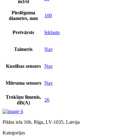
m3/st
Pieslēguma
100
diametrs, mm
Pretvārsts
Iekļauts
Taimeris
Nav
Kustības sensors
Nav
Mitruma sensors
Nav
Trokšņu līmenis,
26
dB(A)
Pildas iela 16b, Rīga, LV-1035, Latvija
Kategorijas