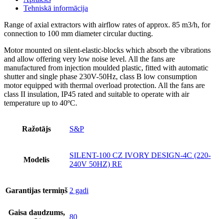
Tehniskā informācija
Range of axial extractors with airflow rates of approx. 85 m3/h, for
connection to 100 mm diameter circular ducting.
Motor mounted on silent-elastic-blocks which absorb the vibrations
and allow offering very low noise level. All the fans are
manufactured from injection moulded plastic, fitted with automatic
shutter and single phase 230V-50Hz, class B low consumption
motor equipped with thermal overload protection. All the fans are
class II insulation, IP45 rated and suitable to operate with air
temperature up to 40ºC.
Ražotājs
S&P
SILENT-100 CZ IVORY DESIGN-4C (220-
Modelis
240V 50HZ) RE
Garantijas termiņš
2 gadi
Gaisa daudzums,
80