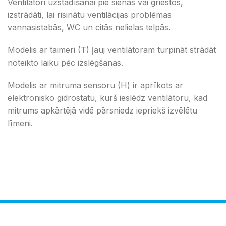
Ventilātori uzstādīšanai pie sienas vai griestos,
izstrādāti, lai risinātu ventilācijas problēmas
vannasistabās, WC un citās nelielas telpās.
Modelis ar taimeri (T) ļauj ventilātoram turpināt strādāt
noteikto laiku pēc izslēgšanas.
Modelis ar mitruma sensoru (H) ir aprīkots ar
elektronisko gidrostatu, kurš ieslēdz ventilātoru, kad
mitrums apkārtējā vidē pārsniedz iepriekš izvēlētu
līmeni.