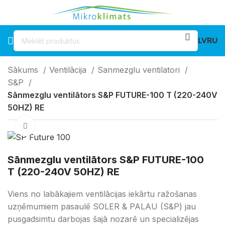
LV
RU
Sākums
Ventilācija
Sanmezglu ventilatori
S&P
Sānmezglu ventilātors S&P FUTURE-100 T (220-240V
50HZ) RE
Klikšķiniet lai palielinātu
Sānmezglu ventilātors S&P FUTURE-100
T (220-240V 50HZ) RE
Viens no labākajiem ventilācijas iekārtu ražošanas
uzņēmumiem pasaulē SOLER & PALAU (S&P) jau
pusgadsimtu darbojas šajā nozarē un specializējas