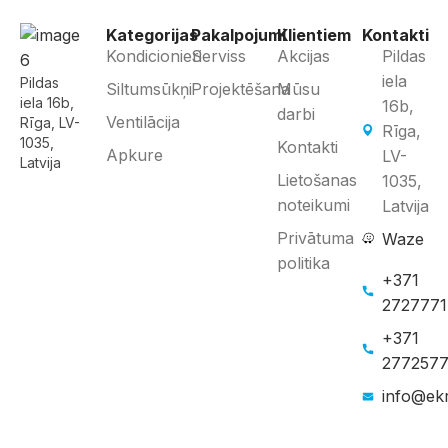
Kategorijas
Pakalpojumi
Klientiem
Kontakti
Kondicionieri
Serviss
Akcijas
Pildas
iela
Pildas
Siltumsūkņi
Projektēšana
Mūsu
iela 16b,
16b,
darbi
Ventilācija
Rīga, LV-
Rīga,
1035,
Kontakti
Apkure
LV-
Latvija
Lietošanas
1035,
noteikumi
Latvija
Privātuma
Waze
politika
+371
272777
+371
277257
info@ekr