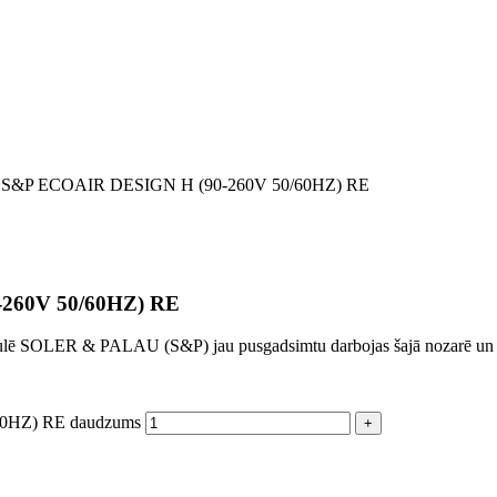
ors S&P ECOAIR DESIGN H (90-260V 50/60HZ) RE
-260V 50/60HZ) RE
aulē SOLER & PALAU (S&P) jau pusgadsimtu darbojas šajā nozarē un spe
60HZ) RE daudzums