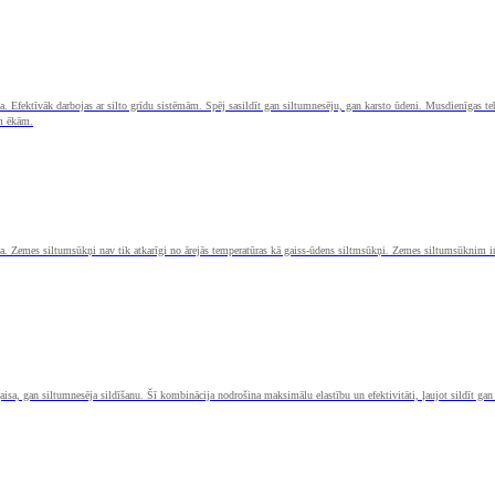
ma. Efektīvāk darbojas ar silto grīdu sistēmām. Spēj sasildīt gan siltumnesēju, gan karsto ūdeni. Musdienīgas t
ām ēkām.
ma. Zemes siltumsūkņi nav tik atkarīgi no ārejās temperatūras kā gaiss-ūdens siltmsūkņi. Zemes siltumsūknim ir
sa, gan siltumnesēja sildīšanu. Šī kombinācija nodrošina maksimālu elastību un efektivitāti, ļaujot sildīt gan 