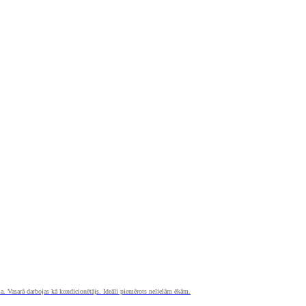
ma. Vasarā darbojas kā kondicionētājs. Ideāli piemērots nelielām ēkām.