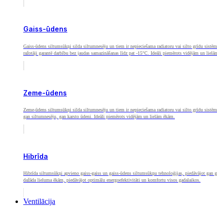
Gaiss-ūdens
Gaiss-ūdens siltumsūkņi silda siltumnesēju un tiem ir nepieciešama radiatoru vai silto grīdu sistē
ražotāji garantē darbību bez jaudas samazināšanas līdz pat -15°C. Ideāli piemērots vidējām un liel
Zeme-ūdens
Zeme-ūdens siltumsūkņi silda siltumnesēju un tiem ir nepieciešama radiatoru vai silto grīdu sistē
gan siltumnesēju, gan karsto ūdeni. Ideāli piemērots vidējām un lielām ēkām.
Hibrīda
Hibrīda siltumsūkņi apvieno gaiss-gaiss un gaiss-ūdens siltumsūkņu tehnoloģijas, piedāvājot gan gai
dažāda lieluma ēkām, piedāvājot optimālu energoefektivitāti un komfortu visos gadalaikos.
Ventilācija