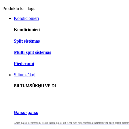
Produktu katalogs
Kondicionieri
Kondicionieri
Split sistēmas
Multi-split sistēmas
Piederumi
Siltumsūkņi
SILTUMSŪKŅU VEIDI
Gaiss-gaiss
Gaiss-gaiss siltumsūkņi silda uzreiz gaisu un tiem nav nepieciešama radiatoru vai silto grīdu sistē