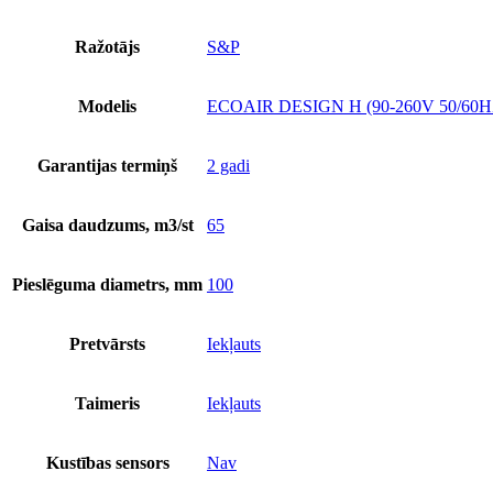
Ražotājs
S&P
Modelis
ECOAIR DESIGN H (90-260V 50/60H
Garantijas termiņš
2 gadi
Gaisa daudzums, m3/st
65
Pieslēguma diametrs, mm
100
Pretvārsts
Iekļauts
Taimeris
Iekļauts
Kustības sensors
Nav