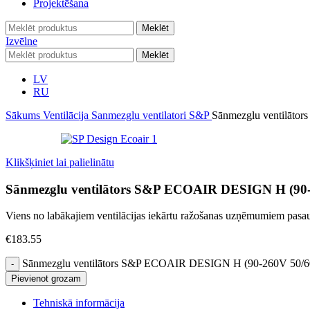
Projektēšana
Meklēt
Izvēlne
Meklēt
LV
RU
Sākums
Ventilācija
Sanmezglu ventilatori
S&P
Sānmezglu ventilāt
Klikšķiniet lai palielinātu
Sānmezglu ventilātors S&P ECOAIR DESIGN H (90
Viens no labākajiem ventilācijas iekārtu ražošanas uzņēmumiem pas
€
183.55
Sānmezglu ventilātors S&P ECOAIR DESIGN H (90-260V 50/
Pievienot grozam
Tehniskā informācija