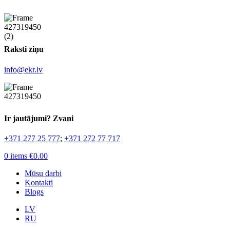
Raksti ziņu
info@ekr.lv
Ir jautājumi? Zvani
+371 277 25 777
;
+371 272 77 717
0
items
€
0.00
Mūsu darbi
Kontakti
Blogs
LV
RU