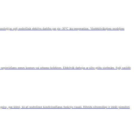
ehnoloģijas spēj nodrošīnāt efektīvu darbību pat pie -30°C āra temperatūras. Visefektīvākajiem modeļiem
 nepieciešams zemes konturs vai urbumu kolektors. Efektīvāk darbojas ar silto grīdu sistēmām. Spēj sasildīt
gaisu, gan ūdeni, kā arī nodrošinot kondicionēšanas funkciju vasarā. Hibrīda siltumsūkņi ir ideāli piemēroti