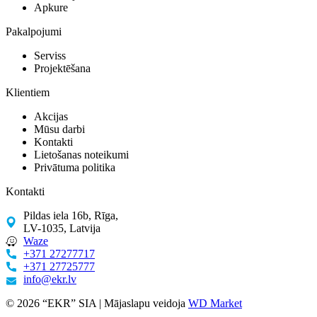
Apkure
Pakalpojumi
Serviss
Projektēšana
Klientiem
Akcijas
Mūsu darbi
Kontakti
Lietošanas noteikumi
Privātuma politika
Kontakti
Pildas iela 16b, Rīga,
LV-1035, Latvija
Waze
+371 27277717
+371 27725777
info@ekr.lv
© 2026 “EKR” SIA | Mājaslapu veidoja
WD Market