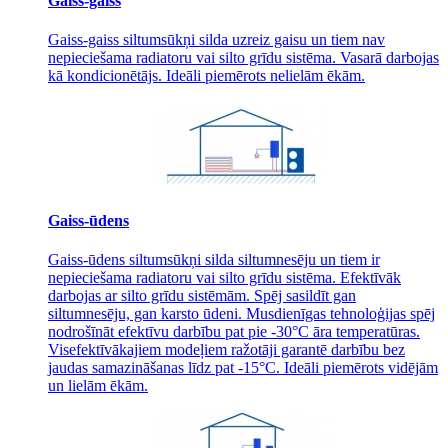
Gaiss-gaiss
Gaiss-gaiss siltumsūkņi silda uzreiz gaisu un tiem nav
nepieciešama radiatoru vai silto grīdu sistēma. Vasarā darbojas
kā kondicionētājs. Ideāli piemērots nelielām ēkām.
Gaiss-ūdens
Gaiss-ūdens siltumsūkņi silda siltumnesēju un tiem ir
nepieciešama radiatoru vai silto grīdu sistēma. Efektīvāk
darbojas ar silto grīdu sistēmām. Spēj sasildīt gan
siltumnesēju, gan karsto ūdeni. Musdienīgas tehnoloģijas spēj
nodrošīnāt efektīvu darbību pat pie -30°C āra temperatūras.
Visefektīvākajiem modeļiem ražotāji garantē darbību bez
jaudas samazināšanas līdz pat -15°C. Ideāli piemērots vidējām
un lielām ēkām.