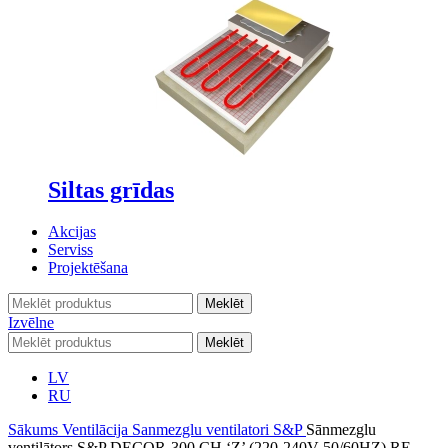
Siltas grīdas
Akcijas
Serviss
Projektēšana
Meklēt
Izvēlne
Meklēt
LV
RU
Sākums
Ventilācija
Sanmezglu ventilatori
S&P
Sānmezglu
ventilātors S&P DECOR-300 CH ‘Z’ (220-240V 50/60HZ) RE