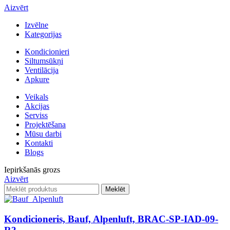
Aizvērt
Izvēlne
Kategorijas
Kondicionieri
Siltumsūkņi
Ventilācija
Apkure
Veikals
Akcijas
Serviss
Projektēšana
Mūsu darbi
Kontakti
Blogs
Iepirkšanās grozs
Aizvērt
Meklēt
Kondicioneris, Bauf, Alpenluft, BRAC-SP-IAD-09-