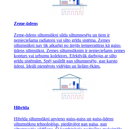
Zeme-ūdens
Zeme-ūdens siltumsūkņi silda siltumnesēju un tiem ir
nepieciešama radiatoru vai silto grīdu sistēma. Zemes
siltumsūkņi nav tik atkarīgi no ārejās temperatūras kā gaiss-
ūdens siltmsūkņi. Zemes siltumsūknim ir nepieciešams zemes
konturs vai urbumu kolektors. Efektīvāk darbojas ar silto
grīdu sistēmām. Spēj sasildīt gan siltumnesēju, gan karsto
ūdeni. Ideāli piemērots vidējām un lielām ēkām.
Hibrīda
Hibrīda siltumsūkņi apvieno gaiss-gaiss un gaiss-ūdens
siltumsūkņu tehnoloģijas, piedāvājot gan gaisa, gan