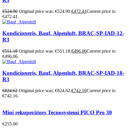
R3
€
524.90
Original price was: €524.90.
€
472.41
Current price is:
€472.41.
Kondicioneris, Bauf, Alpenluft, BRAC-SP-IAD-12-
R3
€
551.18
Original price was: €551.18.
€
496.06
Current price is:
€496.06.
Kondicioneris, Bauf, Alpenluft, BRAC-SP-IAD-18-
R3
€
824.62
Original price was: €824.62.
€
742.16
Current price is:
€742.16.
Mini rekuperātors Tecnosystemi PICO Pro 30
€
255.00