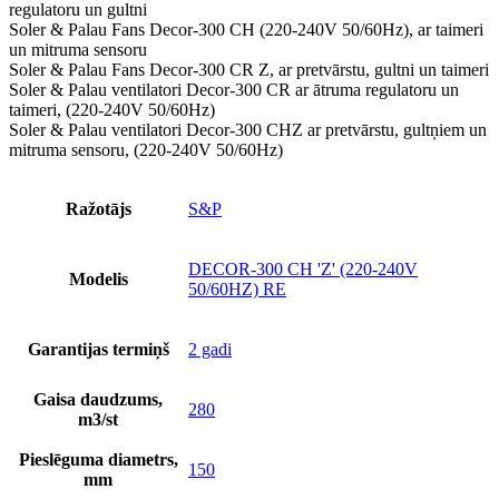
regulatoru un gultni
Soler & Palau Fans Decor-300 CH (220-240V 50/60Hz), ar taimeri
un mitruma sensoru
Soler & Palau Fans Decor-300 CR Z, ar pretvārstu, gultni un taimeri
Soler & Palau ventilatori Decor-300 CR ar ātruma regulatoru un
taimeri, (220-240V 50/60Hz)
Soler & Palau ventilatori Decor-300 CHZ ar pretvārstu, gultņiem un
mitruma sensoru, (220-240V 50/60Hz)
Ražotājs
S&P
DECOR-300 CH 'Z' (220-240V
Modelis
50/60HZ) RE
Garantijas termiņš
2 gadi
Gaisa daudzums,
280
m3/st
Pieslēguma diametrs,
150
mm