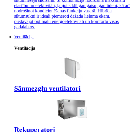
siltumnesēja sildīšanu. Šī kombinācija nodrošina maksimālu
elastību un efektivitāti, ļaujot sildīt gan gaisu, gan ūdeni, kā arī
nodrošinot kondicionēšanas funkciju vasarā. Hibrīda
siltumsūkņi ir ideāli piemēroti dažāda lieluma ēkām,
piedāvājot optimālu energoefektivitāti un komfortu visos
gadalaikos.
Ventilācija
Ventilācija
Sānmezglu ventilatori
Rekuperatori