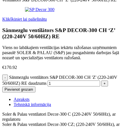
Klikšķiniet lai palielinātu
Sānmezglu ventilātors S&P DECOR-300 CH ‘Z’
(220-240V 50/60HZ) RE
Viens no labākajiem ventilācijas iekārtu ražošanas uzņēmumiem
pasaulē SOLER & PALAU (S&P) jau pusgadsimtu darbojas šajā
nozarē un specializējas ventilatoru ražošanā.
€
170.92
Sānmezglu ventilātors S&P DECOR-300 CH 'Z' (220-240V
50/60HZ) RE daudzums
Pievienot grozam
Apraksts
Tehniskā informācija
Soler & Palau ventilatori Decor-300 C (220-240V 50/60Hz), ar
regulatoru
Soler & Palau ventilatori Decor-300 CZ; (220-240V 50/60Hz), ar