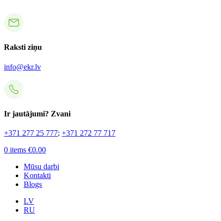
Raksti ziņu
info@ekr.lv
Ir jautājumi? Zvani
+371 277 25 777
;
+371 272 77 717
0
items
€
0.00
Mūsu darbi
Kontakti
Blogs
LV
RU