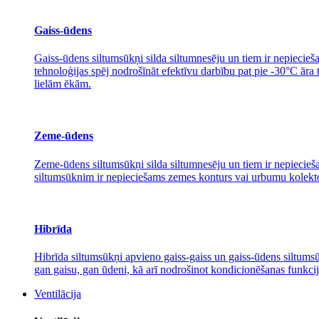
Gaiss-ūdens
Gaiss-ūdens siltumsūkņi silda siltumnesēju un tiem ir nepiecieša
tehnoloģijas spēj nodrošīnāt efektīvu darbību pat pie -30°C āra
lielām ēkām.
Zeme-ūdens
Zeme-ūdens siltumsūkņi silda siltumnesēju un tiem ir nepiecieša
siltumsūknim ir nepieciešams zemes konturs vai urbumu kolektors
Hibrīda
Hibrīda siltumsūkņi apvieno gaiss-gaiss un gaiss-ūdens siltumsūk
gan gaisu, gan ūdeni, kā arī nodrošinot kondicionēšanas funkcij
Ventilācija