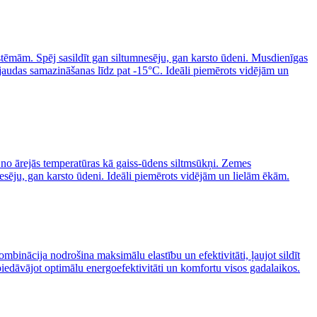
sistēmām. Spēj sasildīt gan siltumnesēju, gan karsto ūdeni. Musdienīgas
 jaudas samazināšanas līdz pat -15°C. Ideāli piemērots vidējām un
i no ārejās temperatūras kā gaiss-ūdens siltmsūkņi. Zemes
esēju, gan karsto ūdeni. Ideāli piemērots vidējām un lielām ēkām.
mbinācija nodrošina maksimālu elastību un efektivitāti, ļaujot sildīt
piedāvājot optimālu energoefektivitāti un komfortu visos gadalaikos.