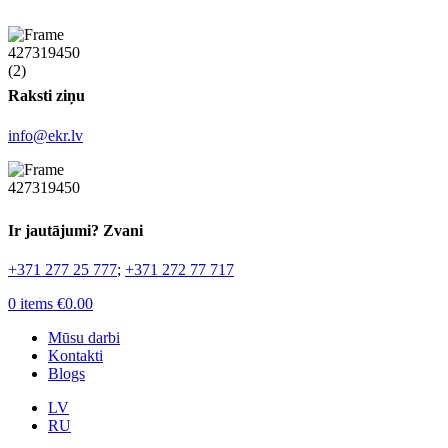
Raksti ziņu
info@ekr.lv
Ir jautājumi? Zvani
+371 277 25 777
;
+371 272 77 717
0
items
€
0.00
Mūsu darbi
Kontakti
Blogs
LV
RU