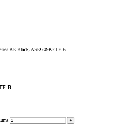
, Series KE Black, ASEG09KETF-B
ETF-B
zums