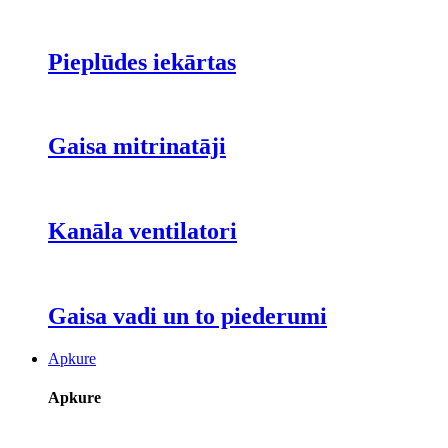
Pieplūdes iekārtas
Gaisa mitrinatāji
Kanāla ventilatori
Gaisa vadi un to piederumi
Apkure
Apkure