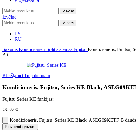
Projektēšana
Meklēt
Izvēlne
Meklēt
LV
RU
Sākums
Kondicionieri
Split sistēmas
Fujitsu
Kondicioneris, Fujitsu
A++
Klikšķiniet lai palielinātu
Kondicioneris, Fujitsu, Series KE Black, ASEG09K
Fujitsu Series KE funkijas:
€
957.00
Kondicioneris, Fujitsu, Series KE Black, ASEG09KETF-B daud
Pievienot grozam