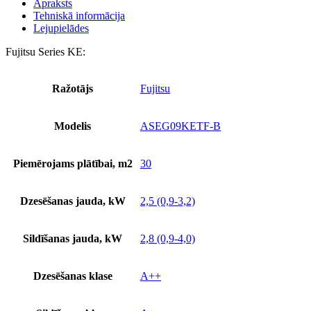
Apraksts
Tehniskā informācija
Lejupielādes
Fujitsu Series KE:
Ražotājs
Fujitsu
Modelis
ASEG09KETF-B
Piemērojams plātībai, m2
30
Dzesēšanas jauda, kW
2,5 (0,9-3,2)
Sildīšanas jauda, kW
2,8 (0,9-4,0)
Dzesēšanas klase
A++