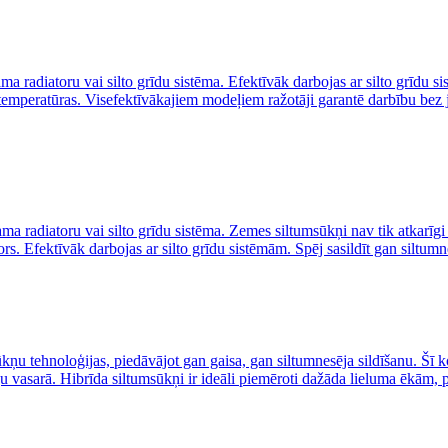
ma radiatoru vai silto grīdu sistēma. Efektīvāk darbojas ar silto grīdu 
 temperatūras. Visefektīvākajiem modeļiem ražotāji garantē darbību bez
ma radiatoru vai silto grīdu sistēma. Zemes siltumsūkņi nav tik atkarīg
. Efektīvāk darbojas ar silto grīdu sistēmām. Spēj sasildīt gan siltumn
ņu tehnoloģijas, piedāvājot gan gaisa, gan siltumnesēja sildīšanu. Šī ko
u vasarā. Hibrīda siltumsūkņi ir ideāli piemēroti dažāda lieluma ēkām, 