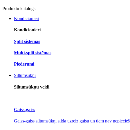
Produktu katalogs
Kondicionieri
Kondicionieri
Split sistēmas
Multi-split sistēmas
Piederumi
Siltumsūkņi
Siltumsūkņu veidi
Gaiss-gaiss
Gaiss-gaiss siltumsūkņi silda uzreiz gaisu un tiem nav nepiecieš