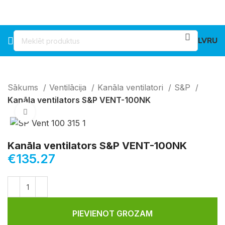
LV
RU
Sākums
Ventilācija
Kanāla ventilatori
S&P
Kanāla ventilators S&P VENT-100NK
Klikšķiniet lai palielinātu
Kanāla ventilators S&P VENT-100NK
€
135.27
PIEVIENOT GROZAM