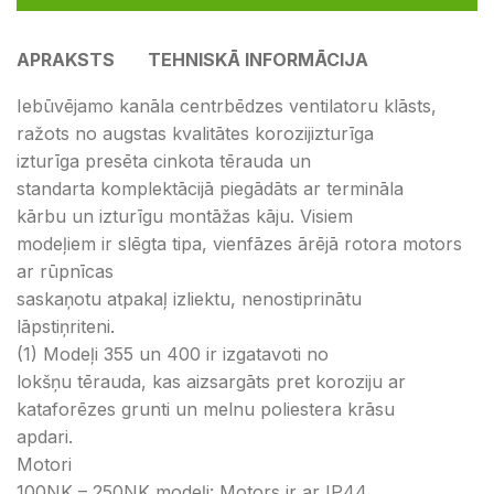
APRAKSTS
TEHNISKĀ INFORMĀCIJA
Iebūvējamo kanāla centrbēdzes ventilatoru klāsts,
ražots no augstas kvalitātes korozijizturīga
izturīga presēta cinkota tērauda un
standarta komplektācijā piegādāts ar termināla
kārbu un izturīgu montāžas kāju. Visiem
modeļiem ir slēgta tipa, vienfāzes ārējā rotora motors
ar rūpnīcas
saskaņotu atpakaļ izliektu, nenostiprinātu
lāpstiņriteni.
(1) Modeļi 355 un 400 ir izgatavoti no
lokšņu tērauda, kas aizsargāts pret koroziju ar
kataforēzes grunti un melnu poliestera krāsu
apdari.
Motori
100NK – 250NK modeļi: Motors ir ar IP44,