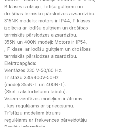
B klases izolāciju, lodīšu gultņiem un
drošības termisko pārslodzes aizsardzību.
315NK modelis: motors ir IP44, F klases
izolācija ar lodīšu gultņiem un drošības
termiskās pārslodzes aizsardzību.
355N un 400N modeļi: Motors ir IP54,
, F klase, ar lodīšu gultņiem un drošības
termiskās pārslodzes aizsardzību.
Elektroapgāde:
Vienfāzes 230 V-50/60 Hz.
Trīsfāzu 230/400V-50Hz
(modeļi 355N-T un 400N-T).
(Skat. raksturlielumu tabulu).
Visiem vienfāzes modeļiem ir ātrums
, kas regulējams ar spriegojumu.
Trīsfāzu modeļiem ātrums
regulējams ar frekvences pārveidotāju