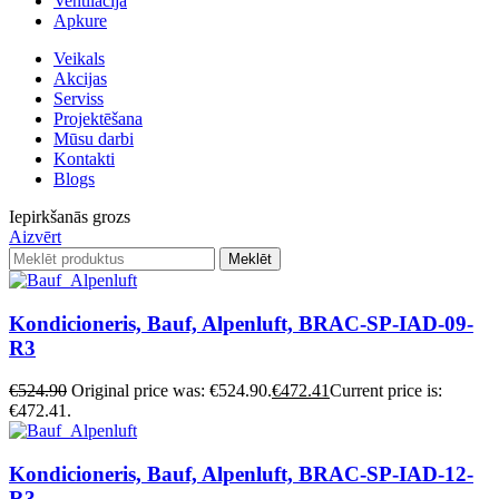
Ventilācija
Apkure
Veikals
Akcijas
Serviss
Projektēšana
Mūsu darbi
Kontakti
Blogs
Iepirkšanās grozs
Aizvērt
Meklēt
Kondicioneris, Bauf, Alpenluft, BRAC-SP-IAD-09-
R3
€
524.90
Original price was: €524.90.
€
472.41
Current price is:
€472.41.
Kondicioneris, Bauf, Alpenluft, BRAC-SP-IAD-12-
R3