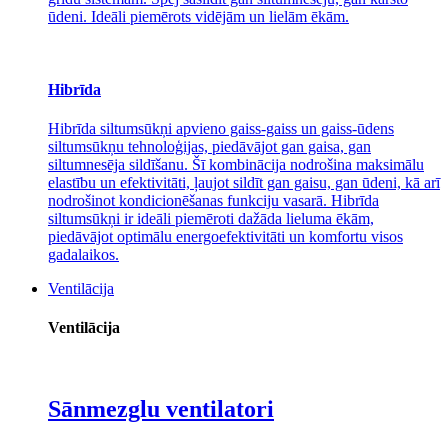
ūdeni. Ideāli piemērots vidējām un lielām ēkām.
Hibrīda
Hibrīda siltumsūkņi apvieno gaiss-gaiss un gaiss-ūdens
siltumsūkņu tehnoloģijas, piedāvājot gan gaisa, gan
siltumnesēja sildīšanu. Šī kombinācija nodrošina maksimālu
elastību un efektivitāti, ļaujot sildīt gan gaisu, gan ūdeni, kā arī
nodrošinot kondicionēšanas funkciju vasarā. Hibrīda
siltumsūkņi ir ideāli piemēroti dažāda lieluma ēkām,
piedāvājot optimālu energoefektivitāti un komfortu visos
gadalaikos.
Ventilācija
Ventilācija
Sānmezglu ventilatori