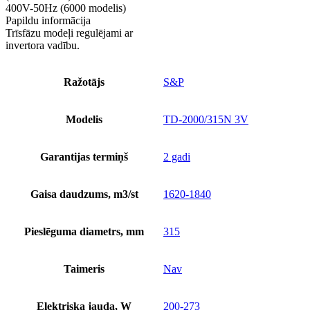
400V-50Hz (6000 modelis)
Papildu informācija
Trīsfāzu modeļi regulējami ar
invertora vadību.
Ražotājs
S&P
Modelis
TD-2000/315N 3V
Garantijas termiņš
2 gadi
Gaisa daudzums, m3/st
1620-1840
Pieslēguma diametrs, mm
315
Taimeris
Nav
Elektriska jauda, W
200-273