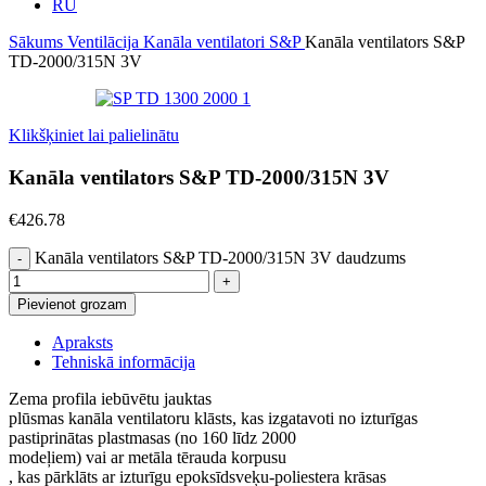
RU
Sākums
Ventilācija
Kanāla ventilatori
S&P
Kanāla ventilators S&P
TD-2000/315N 3V
Klikšķiniet lai palielinātu
Kanāla ventilators S&P TD-2000/315N 3V
€
426.78
Kanāla ventilators S&P TD-2000/315N 3V daudzums
Pievienot grozam
Apraksts
Tehniskā informācija
Zema profila iebūvētu jauktas
plūsmas kanāla ventilatoru klāsts, kas izgatavoti no izturīgas
pastiprinātas plastmasas (no 160 līdz 2000
modeļiem) vai ar metāla tērauda korpusu
, kas pārklāts ar izturīgu epoksīdsveķu-poliestera krāsas