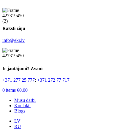
Raksti ziņu
info@ekr.lv
Ir jautājumi? Zvani
+371 277 25 777
;
+371 272 77 717
0
items
€
0.00
Mūsu darbi
Kontakti
Blogs
LV
RU