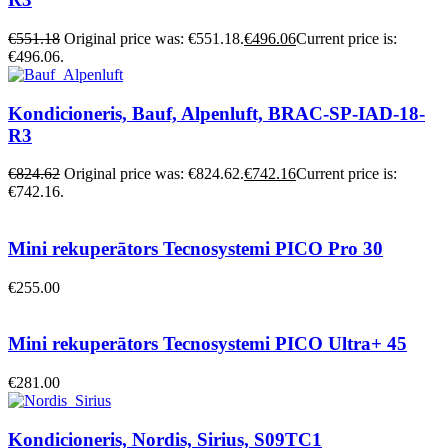
€
551.18
Original price was: €551.18.
€
496.06
Current price is:
€496.06.
Kondicioneris, Bauf, Alpenluft, BRAC-SP-IAD-18-
R3
€
824.62
Original price was: €824.62.
€
742.16
Current price is:
€742.16.
Mini rekuperātors Tecnosystemi PICO Pro 30
€
255.00
Mini rekuperātors Tecnosystemi PICO Ultra+ 45
€
281.00
Kondicioneris, Nordis, Sirius, S09TC1