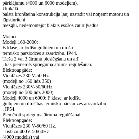
pārklājumu (4000 un 6000 modeļiem).
Unikālā
balsta kronšteina konstrukcija ļauj uzstādīt vai noņemt motoru un
lāpstiņriteni
mezglu, nedemontējot blakus esošos cauruļvadus
.
Motori
Modeļi 160-2000:
B klase, ar lodīšu gultņiem un drošu
termisko pārslodzes aizsardzību. IP44.
Tieša 2 vai 3 ātrumu pieslēgšana un arī
, kas piemērots sprieguma ātruma regulēšanai.
Elektroapgāde:
Vienfāzes 230 V-50 Hz.
(modeļi no 160 līdz 350)
Vienfāzes 230V-50/60Hz.
(modeļi no 500 līdz 2000)
Modeļi 4000 un 6000: F klase, ar lodīšu
gultņiem un drošības termisko pārslodzes aizsardzību
. IP54.
Piemēroti sprieguma ātruma regulēšanai.
Elektroapgāde:
Vienfāzes 230 V-50/60 Hz.
Trīsfāzu 400V-50/60Hz
(4000 modelis) vai