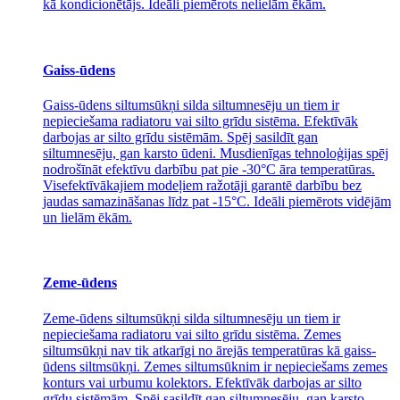
kā kondicionētājs. Ideāli piemērots nelielām ēkām.
Gaiss-ūdens
Gaiss-ūdens siltumsūkņi silda siltumnesēju un tiem ir
nepieciešama radiatoru vai silto grīdu sistēma. Efektīvāk
darbojas ar silto grīdu sistēmām. Spēj sasildīt gan
siltumnesēju, gan karsto ūdeni. Musdienīgas tehnoloģijas spēj
nodrošīnāt efektīvu darbību pat pie -30°C āra temperatūras.
Visefektīvākajiem modeļiem ražotāji garantē darbību bez
jaudas samazināšanas līdz pat -15°C. Ideāli piemērots vidējām
un lielām ēkām.
Zeme-ūdens
Zeme-ūdens siltumsūkņi silda siltumnesēju un tiem ir
nepieciešama radiatoru vai silto grīdu sistēma. Zemes
siltumsūkņi nav tik atkarīgi no ārejās temperatūras kā gaiss-
ūdens siltmsūkņi. Zemes siltumsūknim ir nepieciešams zemes
konturs vai urbumu kolektors. Efektīvāk darbojas ar silto
grīdu sistēmām. Spēj sasildīt gan siltumnesēju, gan karsto