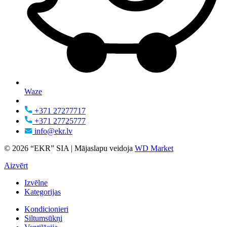
Waze
+371 27277717
+371 27725777
info@ekr.lv
© 2026 “EKR” SIA | Mājaslapu veidoja
WD Market
Aizvērt
Izvēlne
Kategorijas
Kondicionieri
Siltumsūkņi