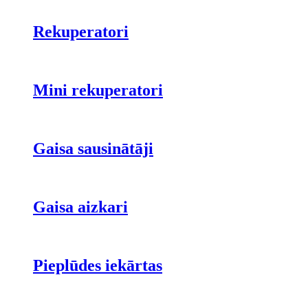
Rekuperatori
Mini rekuperatori
Gaisa sausinātāji
Gaisa aizkari
Pieplūdes iekārtas