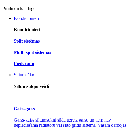
Produktu katalogs
Kondicionieri
Kondicionieri
Split sistēmas
Multi-split sistēmas
Piederumi
Siltumsūkņi
Siltumsūkņu veidi
Gaiss-gaiss
Gaiss-gaiss siltumsūkņi silda uzreiz gaisu un tiem nav
nepieciešama radiatoru vai silto grīdu sistēma. Vasarā darbojas