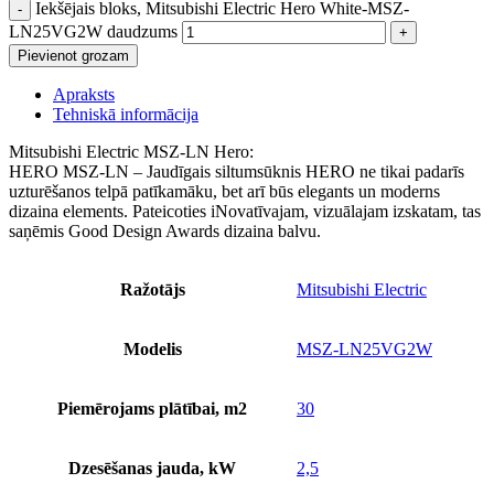
Iekšējais bloks, Mitsubishi Electric Hero White-MSZ-
LN25VG2W daudzums
Pievienot grozam
Apraksts
Tehniskā informācija
Mitsubishi Electric MSZ-LN Hero:
HERO MSZ-LN – Jaudīgais siltumsūknis HERO ne tikai padarīs
uzturēšanos telpā patīkamāku, bet arī būs elegants un moderns
dizaina elements. Pateicoties iNovatīvajam, vizuālajam izskatam, tas
saņēmis Good Design Awards dizaina balvu.
Ražotājs
Mitsubishi Electric
Modelis
MSZ-LN25VG2W
Piemērojams plātībai, m2
30
Dzesēšanas jauda, kW
2,5