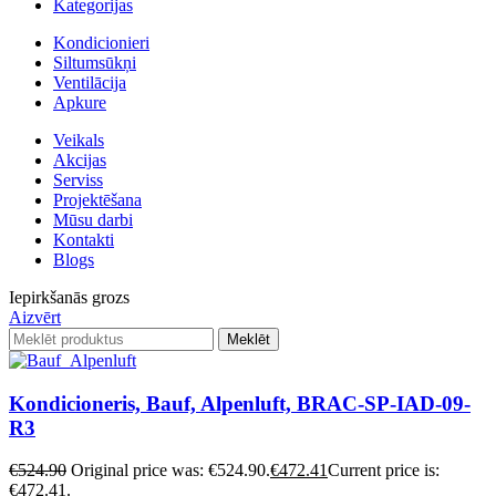
Kategorijas
Kondicionieri
Siltumsūkņi
Ventilācija
Apkure
Veikals
Akcijas
Serviss
Projektēšana
Mūsu darbi
Kontakti
Blogs
Iepirkšanās grozs
Aizvērt
Meklēt
Kondicioneris, Bauf, Alpenluft, BRAC-SP-IAD-09-
R3
€
524.90
Original price was: €524.90.
€
472.41
Current price is:
€472.41.