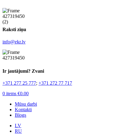
Raksti ziņu
info@ekr.lv
Ir jautājumi? Zvani
+371 277 25 777
;
+371 272 77 717
0
items
€
0.00
Mūsu darbi
Kontakti
Blogs
LV
RU