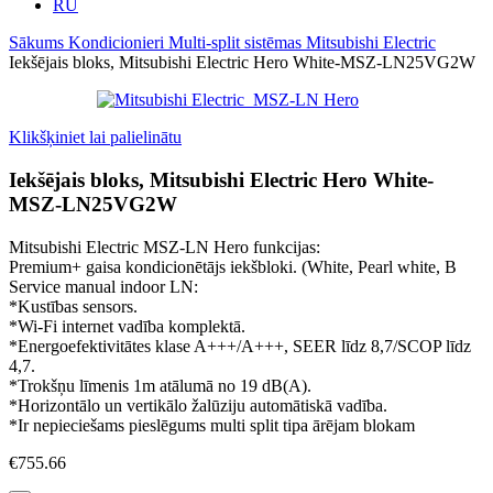
RU
Sākums
Kondicionieri
Multi-split sistēmas
Mitsubishi Electric
Iekšējais bloks, Mitsubishi Electric Hero White-MSZ-LN25VG2W
Klikšķiniet lai palielinātu
Iekšējais bloks, Mitsubishi Electric Hero White-
MSZ-LN25VG2W
Mitsubishi Electric MSZ-LN Hero funkcijas:
Premium+ gaisa kondicionētājs iekšbloki. (White, Pearl white, B
Service manual indoor LN:
*Kustības sensors.
*Wi-Fi internet vadība komplektā.
*Energoefektivitātes klase A+++/A+++, SEER līdz 8,7/SCOP līdz
4,7.
*Trokšņu līmenis 1m atālumā no 19 dB(A).
*Horizontālo un vertikālo žalūziju automātiskā vadība.
*Ir nepieciešams pieslēgums multi split tipa ārējam blokam
€
755.66