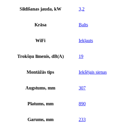
Sildīšanas jauda, kW
3,2
Krāsa
Balts
WiFi
Iekļauts
Trokšņu līmenis, dB(A)
19
Montāžās tips
Iekšējais sienas
Augstums, mm
307
Platums, mm
890
Garums, mm
233