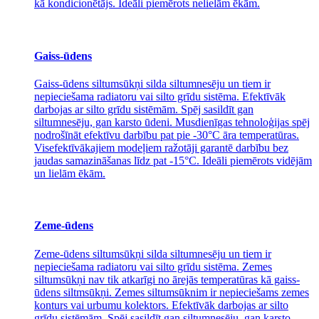
kā kondicionētājs. Ideāli piemērots nelielām ēkām.
Gaiss-ūdens
Gaiss-ūdens siltumsūkņi silda siltumnesēju un tiem ir
nepieciešama radiatoru vai silto grīdu sistēma. Efektīvāk
darbojas ar silto grīdu sistēmām. Spēj sasildīt gan
siltumnesēju, gan karsto ūdeni. Musdienīgas tehnoloģijas spēj
nodrošīnāt efektīvu darbību pat pie -30°C āra temperatūras.
Visefektīvākajiem modeļiem ražotāji garantē darbību bez
jaudas samazināšanas līdz pat -15°C. Ideāli piemērots vidējām
un lielām ēkām.
Zeme-ūdens
Zeme-ūdens siltumsūkņi silda siltumnesēju un tiem ir
nepieciešama radiatoru vai silto grīdu sistēma. Zemes
siltumsūkņi nav tik atkarīgi no ārejās temperatūras kā gaiss-
ūdens siltmsūkņi. Zemes siltumsūknim ir nepieciešams zemes
konturs vai urbumu kolektors. Efektīvāk darbojas ar silto
grīdu sistēmām. Spēj sasildīt gan siltumnesēju, gan karsto