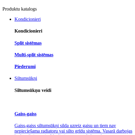
Produktu katalogs
Kondicionieri
Kondicionieri
Split sistēmas
Multi-split sistēmas
Piederumi
Siltumsūkņi
Siltumsūkņu veidi
Gaiss-gaiss
Gaiss-gaiss siltumsūkņi silda uzreiz gaisu un tiem nav
nepieciešama radiatoru vai silto grīdu sistēma. Vasarā darbojas