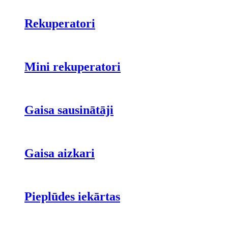
Rekuperatori
Mini rekuperatori
Gaisa sausinātāji
Gaisa aizkari
Pieplūdes iekārtas