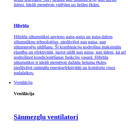
ūdeni. Ideāli piemērots vidējām un lielām ēkām.
Hibrīda
Hibrīda siltumsūkņi apvieno gaiss-gaiss un gaiss-ūdens
siltumsūkņu tehnoloģijas, piedāvājot gan gaisa, gan
siltumnesēja sildīšanu. Šī kombinācija nodrošina maksimālu
elastību un efektivitāti, ļaujot sildīt gan gaisu, gan ūdeni, kā arī
nodrošinot kondicionēšanas funkciju vasarā. Hibrīda
siltumsūkņi ir ideāli piemēroti dažāda lieluma ēkām,
piedāvājot optimālu energoefektivitāti un komfortu visos
gadalaikos.
Ventilācija
Ventilācija
Sānmezglu ventilatori