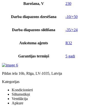
Barošana, V
230
Darba diapazons dzesēšana
-10/+50
Darba diapazons sildīšana
-35/+24
Aukstuma aģents
R32
Garantijas termiņš
5 gadi
Pildas iela 16b, Rīga, LV-1035, Latvija
Kategorijas
Kondicionieri
Siltumsūkņi
Ventilācija
Apkure