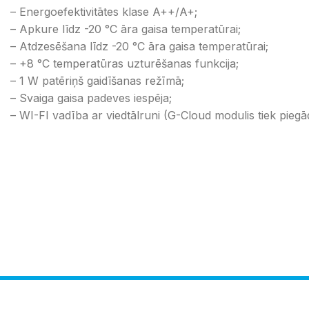
– Energoefektivitātes klase A++/A+;
– Apkure līdz -20 °C āra gaisa temperatūrai;
– Atdzesēšana līdz -20 °C āra gaisa temperatūrai;
– +8 °C temperatūras uzturēšanas funkcija;
– 1 W patēriņš gaidīšanas režīmā;
– Svaiga gaisa padeves iespēja;
– WI-FI vadība ar viedtālruni (G-Cloud modulis tiek piegā