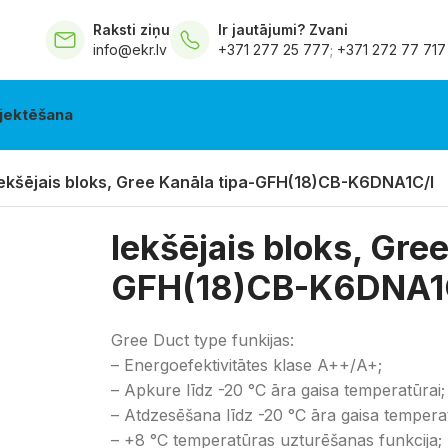
Raksti ziņu
Ir jautājumi? Zvani
info@ekr.lv
+371 277 25 777
;
+371 272 77 717
jektēšana
Iekšējais bloks, Gree Kanāla tipa-GFH(18)CB-K6DNA1C/I
Iekšējais bloks, Gree
GFH(18)CB-K6DNA1
Gree Duct type funkijas:
– Energoefektivitātes klase A++/A+;
– Apkure līdz -20 °C āra gaisa temperatūrai;
– Atdzesēšana līdz -20 °C āra gaisa temperat
– +8 °C temperatūras uzturēšanas funkcija;