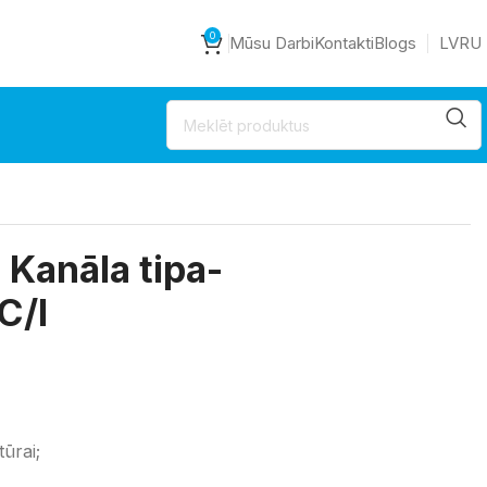
0
Mūsu Darbi
Kontakti
Blogs
LV
RU
 Kanāla tipa-
C/I
ūrai;