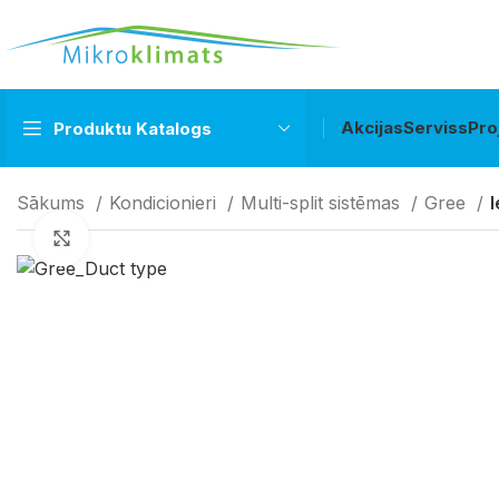
Akcijas
Serviss
Pro
Produktu Katalogs
Sākums
Kondicionieri
Multi-split sistēmas
Gree
Klikšķiniet lai palielinātu