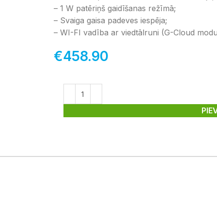
– 1 W patēriņš gaidīšanas režīmā;
– Svaiga gaisa padeves iespēja;
– WI-FI vadība ar viedtālruni (G-Cloud moduli
€
458.90
PIE