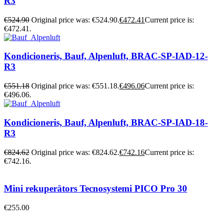
R3
€
524.90
Original price was: €524.90.
€
472.41
Current price is:
€472.41.
Kondicioneris, Bauf, Alpenluft, BRAC-SP-IAD-12-
R3
€
551.18
Original price was: €551.18.
€
496.06
Current price is:
€496.06.
Kondicioneris, Bauf, Alpenluft, BRAC-SP-IAD-18-
R3
€
824.62
Original price was: €824.62.
€
742.16
Current price is:
€742.16.
Mini rekuperātors Tecnosystemi PICO Pro 30
€
255.00