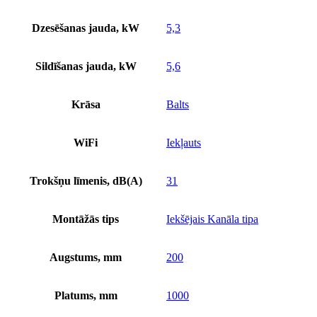
Dzesēšanas jauda, kW
5,3
Sildīšanas jauda, kW
5,6
Krāsa
Balts
WiFi
Iekļauts
Trokšņu līmenis, dB(A)
31
Montāžās tips
Iekšējais Kanāla tipa
Augstums, mm
200
Platums, mm
1000