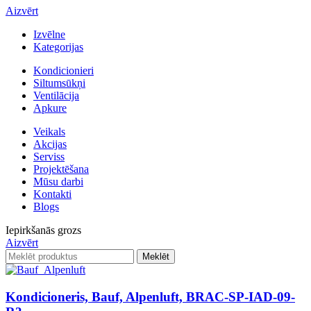
Aizvērt
Izvēlne
Kategorijas
Kondicionieri
Siltumsūkņi
Ventilācija
Apkure
Veikals
Akcijas
Serviss
Projektēšana
Mūsu darbi
Kontakti
Blogs
Iepirkšanās grozs
Aizvērt
Meklēt
Kondicioneris, Bauf, Alpenluft, BRAC-SP-IAD-09-