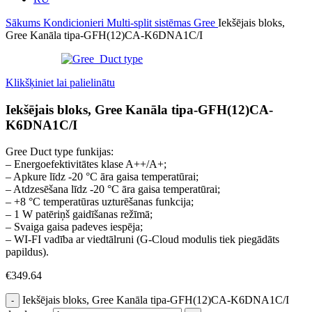
Sākums
Kondicionieri
Multi-split sistēmas
Gree
Iekšējais bloks,
Gree Kanāla tipa-GFH(12)CA-K6DNA1C/I
Klikšķiniet lai palielinātu
Iekšējais bloks, Gree Kanāla tipa-GFH(12)CA-
K6DNA1C/I
Gree Duct type funkijas:
– Energoefektivitātes klase A++/A+;
– Apkure līdz -20 °C āra gaisa temperatūrai;
– Atdzesēšana līdz -20 °C āra gaisa temperatūrai;
– +8 °C temperatūras uzturēšanas funkcija;
– 1 W patēriņš gaidīšanas režīmā;
– Svaiga gaisa padeves iespēja;
– WI-FI vadība ar viedtālruni (G-Cloud modulis tiek piegādāts
papildus).
€
349.64
Iekšējais bloks, Gree Kanāla tipa-GFH(12)CA-K6DNA1C/I