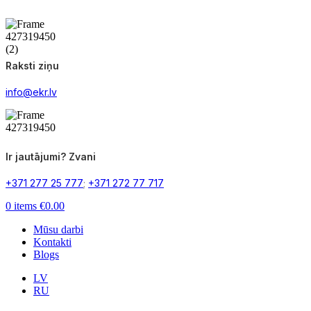
Raksti ziņu
info@ekr.lv
Ir jautājumi? Zvani
+371 277 25 777
;
+371 272 77 717
0
items
€
0.00
Mūsu darbi
Kontakti
Blogs
LV
RU