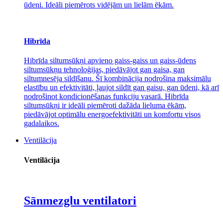
ūdeni. Ideāli piemērots vidējām un lielām ēkām.
Hibrīda
Hibrīda siltumsūkņi apvieno gaiss-gaiss un gaiss-ūdens
siltumsūkņu tehnoloģijas, piedāvājot gan gaisa, gan
siltumnesēja sildīšanu. Šī kombinācija nodrošina maksimālu
elastību un efektivitāti, ļaujot sildīt gan gaisu, gan ūdeni, kā arī
nodrošinot kondicionēšanas funkciju vasarā. Hibrīda
siltumsūkņi ir ideāli piemēroti dažāda lieluma ēkām,
piedāvājot optimālu energoefektivitāti un komfortu visos
gadalaikos.
Ventilācija
Ventilācija
Sānmezglu ventilatori