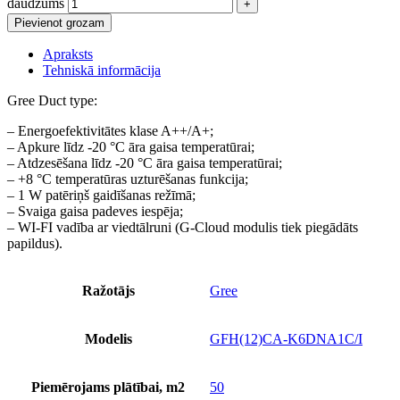
daudzums
Pievienot grozam
Apraksts
Tehniskā informācija
Gree Duct type:
– Energoefektivitātes klase A++/A+;
– Apkure līdz -20 °C āra gaisa temperatūrai;
– Atdzesēšana līdz -20 °C āra gaisa temperatūrai;
– +8 °C temperatūras uzturēšanas funkcija;
– 1 W patēriņš gaidīšanas režīmā;
– Svaiga gaisa padeves iespēja;
– WI-FI vadība ar viedtālruni (G-Cloud modulis tiek piegādāts
papildus).
Ražotājs
Gree
Modelis
GFH(12)CA-K6DNA1C/I
Piemērojams plātībai, m2
50