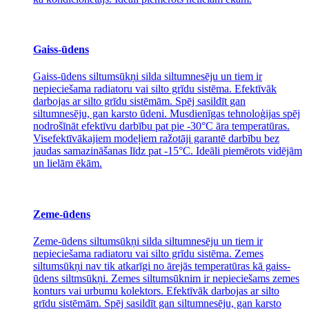
Gaiss-ūdens
Gaiss-ūdens siltumsūkņi silda siltumnesēju un tiem ir
nepieciešama radiatoru vai silto grīdu sistēma. Efektīvāk
darbojas ar silto grīdu sistēmām. Spēj sasildīt gan
siltumnesēju, gan karsto ūdeni. Musdienīgas tehnoloģijas spēj
nodrošīnāt efektīvu darbību pat pie -30°C āra temperatūras.
Visefektīvākajiem modeļiem ražotāji garantē darbību bez
jaudas samazināšanas līdz pat -15°C. Ideāli piemērots vidējām
un lielām ēkām.
Zeme-ūdens
Zeme-ūdens siltumsūkņi silda siltumnesēju un tiem ir
nepieciešama radiatoru vai silto grīdu sistēma. Zemes
siltumsūkņi nav tik atkarīgi no ārejās temperatūras kā gaiss-
ūdens siltmsūkņi. Zemes siltumsūknim ir nepieciešams zemes
konturs vai urbumu kolektors. Efektīvāk darbojas ar silto
grīdu sistēmām. Spēj sasildīt gan siltumnesēju, gan karsto