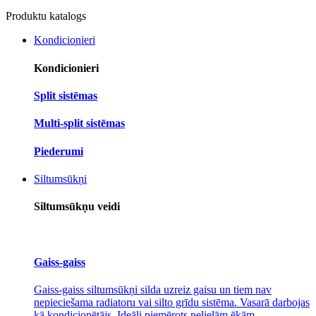
Produktu katalogs
Kondicionieri
Kondicionieri
Split sistēmas
Multi-split sistēmas
Piederumi
Siltumsūkņi
Siltumsūkņu veidi
Gaiss-gaiss
Gaiss-gaiss siltumsūkņi silda uzreiz gaisu un tiem nav
nepieciešama radiatoru vai silto grīdu sistēma. Vasarā darbojas
kā kondicionētājs. Ideāli piemērots nelielām ēkām.