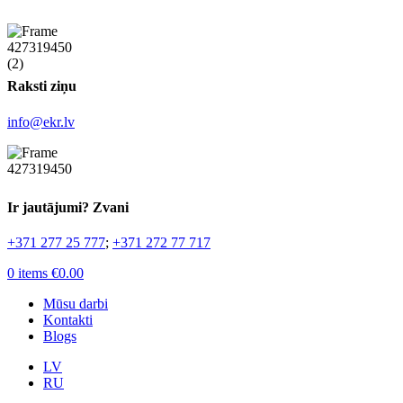
Raksti ziņu
info@ekr.lv
Ir jautājumi? Zvani
+371 277 25 777
;
+371 272 77 717
0
items
€
0.00
Mūsu darbi
Kontakti
Blogs
LV
RU