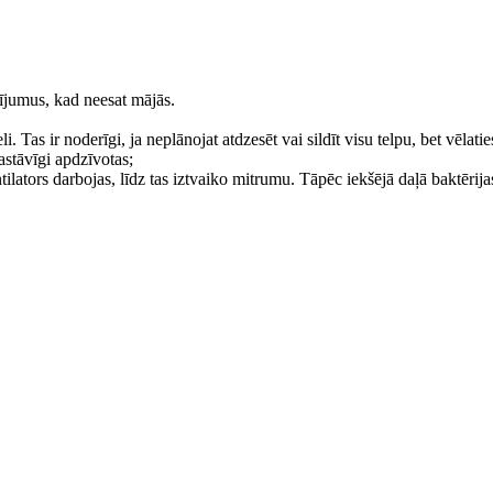
atījumus, kad neesat mājās.
i. Tas ir noderīgi, ja neplānojat atdzesēt vai sildīt visu telpu, bet vēlat
pastāvīgi apdzīvotas;
ntilators darbojas, līdz tas iztvaiko mitrumu. Tāpēc iekšējā daļā baktēri