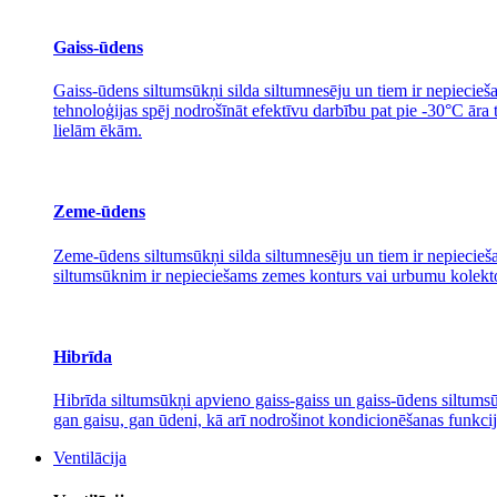
Gaiss-ūdens
Gaiss-ūdens siltumsūkņi silda siltumnesēju un tiem ir nepiecieša
tehnoloģijas spēj nodrošīnāt efektīvu darbību pat pie -30°C āra
lielām ēkām.
Zeme-ūdens
Zeme-ūdens siltumsūkņi silda siltumnesēju un tiem ir nepiecieša
siltumsūknim ir nepieciešams zemes konturs vai urbumu kolektors
Hibrīda
Hibrīda siltumsūkņi apvieno gaiss-gaiss un gaiss-ūdens siltumsūk
gan gaisu, gan ūdeni, kā arī nodrošinot kondicionēšanas funkcij
Ventilācija