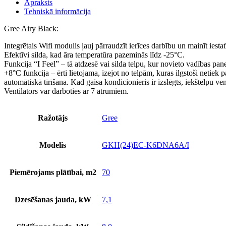
Apraksts
Tehniskā informācija
Gree Airy Black:
Integrētais Wifi modulis ļauj pārraudzīt ierīces darbību un mainīt iest
Efektīvi silda, kad āra temperatūra pazeminās līdz -25°C.
Funkcija “I Feel” – tā atdzesē vai silda telpu, kur novieto vadības panel
+8°C funkcija – ērti lietojama, izejot no telpām, kuras ilgstoši netiek 
automātiskā tīrīšana. Kad gaisa kondicionieris ir izslēgts, iekštelpu ve
Ventilators var darboties ar 7 ātrumiem.
Ražotājs
Gree
Modelis
GKH(24)EC-K6DNA6A/I
Piemērojams plātībai, m2
70
Dzesēšanas jauda, kW
7,1