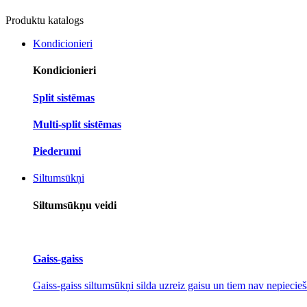
Produktu katalogs
Kondicionieri
Kondicionieri
Split sistēmas
Multi-split sistēmas
Piederumi
Siltumsūkņi
Siltumsūkņu veidi
Gaiss-gaiss
Gaiss-gaiss siltumsūkņi silda uzreiz gaisu un tiem nav nepiecieš