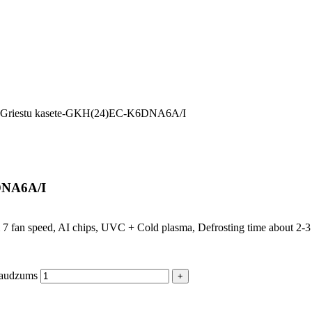
ree Griestu kasete-GKH(24)EC-K6DNA6A/I
6DNA6A/I
 & 7 fan speed, AI chips, UVC + Cold plasma, Defrosting time about 2-3
daudzums