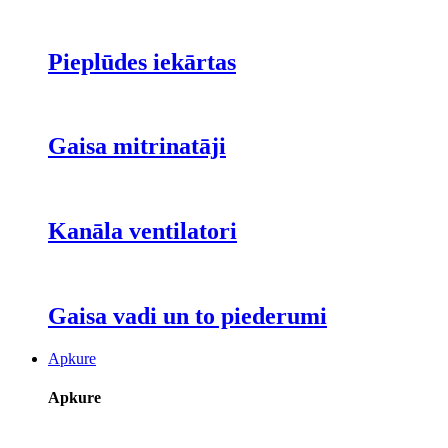
Pieplūdes iekārtas
Gaisa mitrinatāji
Kanāla ventilatori
Gaisa vadi un to piederumi
Apkure
Apkure