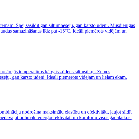
sistēmām. Spēj sasildīt gan siltumnesēju, gan karsto ūdeni. Musdienīgas
 jaudas samazināšanas līdz pat -15°C. Ideāli piemērots vidējām un
i no ārejās temperatūras kā gaiss-ūdens siltmsūkņi. Zemes
esēju, gan karsto ūdeni. Ideāli piemērots vidējām un lielām ēkām.
mbinācija nodrošina maksimālu elastību un efektivitāti, ļaujot sildīt
piedāvājot optimālu energoefektivitāti un komfortu visos gadalaikos.