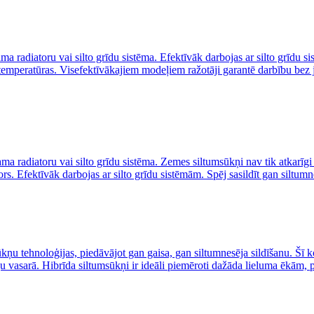
ma radiatoru vai silto grīdu sistēma. Efektīvāk darbojas ar silto grīdu 
 temperatūras. Visefektīvākajiem modeļiem ražotāji garantē darbību bez
ma radiatoru vai silto grīdu sistēma. Zemes siltumsūkņi nav tik atkarīg
. Efektīvāk darbojas ar silto grīdu sistēmām. Spēj sasildīt gan siltumn
ņu tehnoloģijas, piedāvājot gan gaisa, gan siltumnesēja sildīšanu. Šī ko
u vasarā. Hibrīda siltumsūkņi ir ideāli piemēroti dažāda lieluma ēkām, 