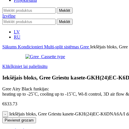
Projektēšana
Meklēt
Izvēlne
Meklēt
LV
RU
Sākums
Kondicionieri
Multi-split sistēmas
Gree
Iekšējais bloks, G
Klikšķiniet lai palielinātu
Iekšējais bloks, Gree Griestu kasete-GKH(24)EC-K
Gree Airy Black funkijas:
heating up to -25˚C, cooling up to -15˚C, Wi-fi control, 3D air flow
€
633.73
Iekšējais bloks, Gree Griestu kasete-GKH(24)EC-K6DNA6A/I 
Pievienot grozam