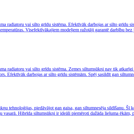
ma radiatoru vai silto grīdu sistēma. Efektīvāk darbojas ar silto grīdu 
 temperatūras. Visefektīvākajiem modeļiem ražotāji garantē darbību bez
ma radiatoru vai silto grīdu sistēma. Zemes siltumsūkņi nav tik atkarīg
. Efektīvāk darbojas ar silto grīdu sistēmām. Spēj sasildīt gan siltumn
ņu tehnoloģijas, piedāvājot gan gaisa, gan siltumnesēja sildīšanu. Šī ko
u vasarā. Hibrīda siltumsūkņi ir ideāli piemēroti dažāda lieluma ēkām, 