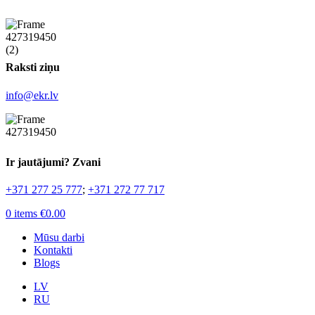
Raksti ziņu
info@ekr.lv
Ir jautājumi? Zvani
+371 277 25 777
;
+371 272 77 717
0
items
€
0.00
Mūsu darbi
Kontakti
Blogs
LV
RU