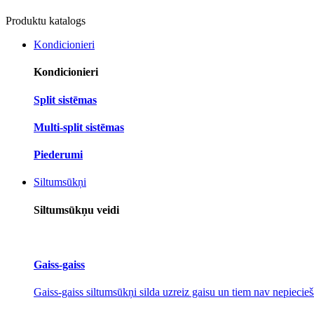
Produktu katalogs
Kondicionieri
Kondicionieri
Split sistēmas
Multi-split sistēmas
Piederumi
Siltumsūkņi
Siltumsūkņu veidi
Gaiss-gaiss
Gaiss-gaiss siltumsūkņi silda uzreiz gaisu un tiem nav nepiecieš