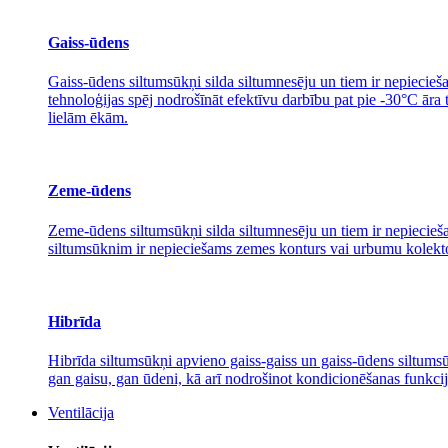
Gaiss-ūdens
Gaiss-ūdens siltumsūkņi silda siltumnesēju un tiem ir nepiecieša
tehnoloģijas spēj nodrošīnāt efektīvu darbību pat pie -30°C āra
lielām ēkām.
Zeme-ūdens
Zeme-ūdens siltumsūkņi silda siltumnesēju un tiem ir nepiecieša
siltumsūknim ir nepieciešams zemes konturs vai urbumu kolektors
Hibrīda
Hibrīda siltumsūkņi apvieno gaiss-gaiss un gaiss-ūdens siltumsūk
gan gaisu, gan ūdeni, kā arī nodrošinot kondicionēšanas funkcij
Ventilācija