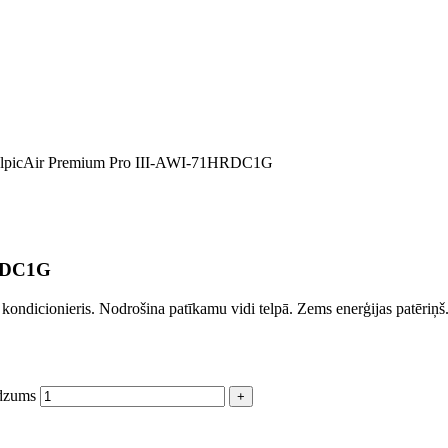
, AlpicAir Premium Pro III-AWI-71HRDC1G
HRDC1G
 kondicionieris. Nodrošina patīkamu vidi telpā. Zems enerģijas patēriņ
udzums