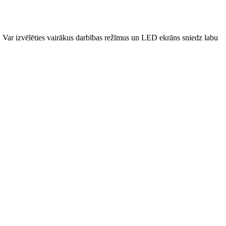
š. Var izvēlēties vairākus darbības režīmus un LED ekrāns sniedz labu