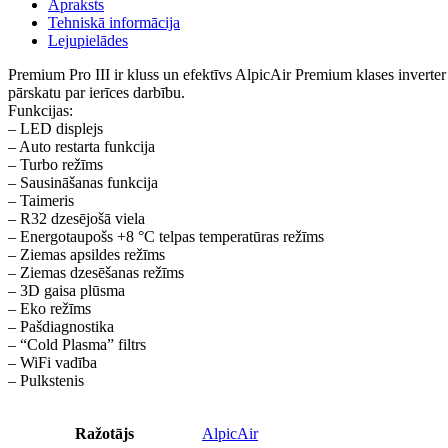
Apraksts
Tehniskā informācija
Lejupielādes
Premium Pro III ir kluss un efektīvs AlpicAir Premium klases inverter
pārskatu par ierīces darbību.
Funkcijas:
– LED displejs
– Auto restarta funkcija
– Turbo režīms
– Sausināšanas funkcija
– Taimeris
– R32 dzesējošā viela
– Energotaupošs +8 °C telpas temperatūras režīms
– Ziemas apsildes režīms
– Ziemas dzesēšanas režīms
– 3D gaisa plūsma
– Eko režīms
– Pašdiagnostika
– “Cold Plasma” filtrs
– WiFi vadība
– Pulkstenis
Ražotājs
AlpicAir