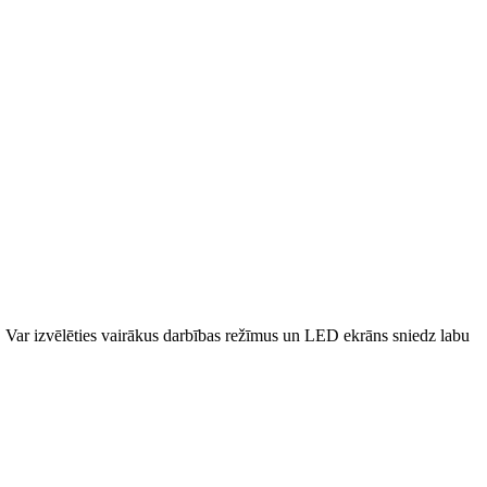
š. Var izvēlēties vairākus darbības režīmus un LED ekrāns sniedz labu