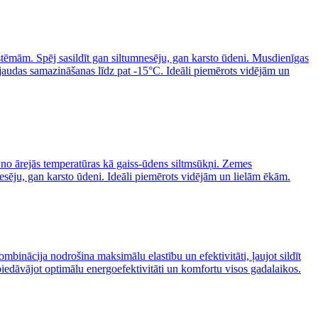
sistēmām. Spēj sasildīt gan siltumnesēju, gan karsto ūdeni. Musdienīgas
 jaudas samazināšanas līdz pat -15°C. Ideāli piemērots vidējām un
i no ārejās temperatūras kā gaiss-ūdens siltmsūkņi. Zemes
esēju, gan karsto ūdeni. Ideāli piemērots vidējām un lielām ēkām.
mbinācija nodrošina maksimālu elastību un efektivitāti, ļaujot sildīt
piedāvājot optimālu energoefektivitāti un komfortu visos gadalaikos.