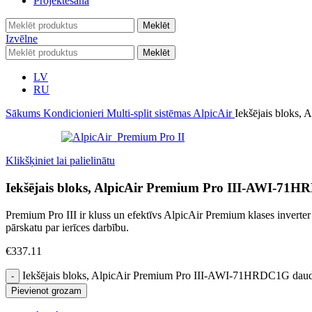
Projektēšana
Meklēt
Izvēlne
Meklēt
LV
RU
Sākums
Kondicionieri
Multi-split sistēmas
AlpicAir
Iekšējais bloks
Klikšķiniet lai palielinātu
Iekšējais bloks, AlpicAir Premium Pro III-AWI-71
Premium Pro III ir kluss un efektīvs AlpicAir Premium klases inverter
pārskatu par ierīces darbību.
€
337.11
Iekšējais bloks, AlpicAir Premium Pro III-AWI-71HRDC1G da
Pievienot grozam