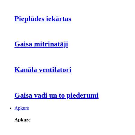
Pieplūdes iekārtas
Gaisa mitrinatāji
Kanāla ventilatori
Gaisa vadi un to piederumi
Apkure
Apkure