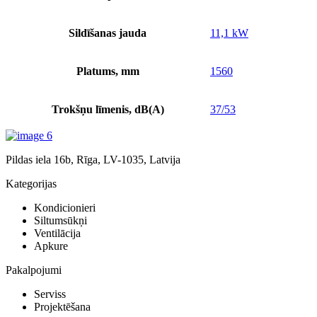
Sildīšanas jauda
11,1 kW
Platums, mm
1560
Trokšņu līmenis, dB(A)
37/53
Pildas iela 16b, Rīga, LV-1035, Latvija
Kategorijas
Kondicionieri
Siltumsūkņi
Ventilācija
Apkure
Pakalpojumi
Serviss
Projektēšana