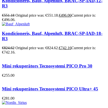
Kondicioneris, Bauf, Alpenluft, BRAC-SP-IAD-12-
R3
€
551.18
Original price was: €551.18.
€
496.06
Current price is:
€496.06.
Kondicioneris, Bauf, Alpenluft, BRAC-SP-IAD-18-
R3
€
824.62
Original price was: €824.62.
€
742.16
Current price is:
€742.16.
Mini rekuperātors Tecnosystemi PICO Pro 30
€
255.00
Mini rekuperātors Tecnosystemi PICO Ultra+ 45
€
281.00