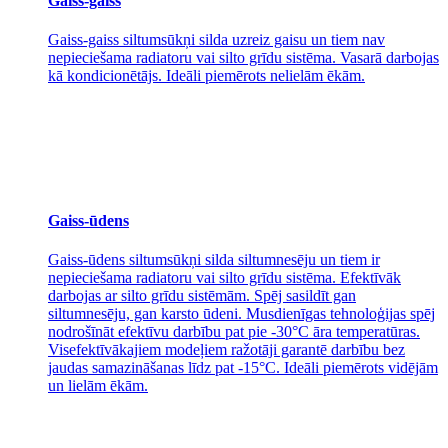
Gaiss-gaiss
Gaiss-gaiss siltumsūkņi silda uzreiz gaisu un tiem nav
nepieciešama radiatoru vai silto grīdu sistēma. Vasarā darbojas
kā kondicionētājs. Ideāli piemērots nelielām ēkām.
Gaiss-ūdens
Gaiss-ūdens siltumsūkņi silda siltumnesēju un tiem ir
nepieciešama radiatoru vai silto grīdu sistēma. Efektīvāk
darbojas ar silto grīdu sistēmām. Spēj sasildīt gan
siltumnesēju, gan karsto ūdeni. Musdienīgas tehnoloģijas spēj
nodrošīnāt efektīvu darbību pat pie -30°C āra temperatūras.
Visefektīvākajiem modeļiem ražotāji garantē darbību bez
jaudas samazināšanas līdz pat -15°C. Ideāli piemērots vidējām
un lielām ēkām.