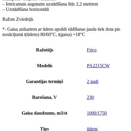
– Ieteicamais augstums uzstādīšana līdz 2,2 metriem
– Uzstādīšana horizontāli
Ražots Zviedrijā.
*- Gaisa aizkariem ar ūdens apsildi sildīšanas jauda tiek dota pie
nosācījumā t(ūdens) 80/60°C, t(gaisa) +18°C
Ražotājs
Frico
Modelis
PA2215CW
Garantijas termiņš
2 gadi
Barošana, V
230
Gaisa daudzums, m3/st
1000/1750
Tips
ūdens