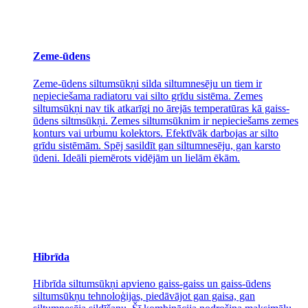
Zeme-ūdens
Zeme-ūdens siltumsūkņi silda siltumnesēju un tiem ir
nepieciešama radiatoru vai silto grīdu sistēma. Zemes
siltumsūkņi nav tik atkarīgi no ārejās temperatūras kā gaiss-
ūdens siltmsūkņi. Zemes siltumsūknim ir nepieciešams zemes
konturs vai urbumu kolektors. Efektīvāk darbojas ar silto
grīdu sistēmām. Spēj sasildīt gan siltumnesēju, gan karsto
ūdeni. Ideāli piemērots vidējām un lielām ēkām.
Hibrīda
Hibrīda siltumsūkņi apvieno gaiss-gaiss un gaiss-ūdens
siltumsūkņu tehnoloģijas, piedāvājot gan gaisa, gan