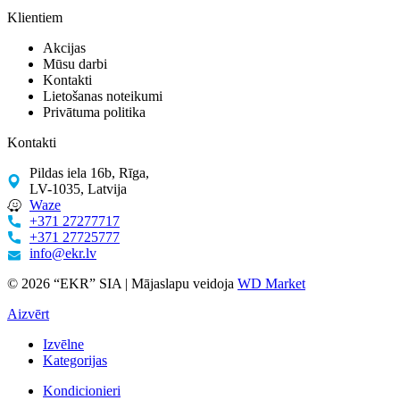
Klientiem
Akcijas
Mūsu darbi
Kontakti
Lietošanas noteikumi
Privātuma politika
Kontakti
Pildas iela 16b, Rīga,
LV-1035, Latvija
Waze
+371 27277717
+371 27725777
info@ekr.lv
© 2026 “EKR” SIA | Mājaslapu veidoja
WD Market
Aizvērt
Izvēlne
Kategorijas
Kondicionieri