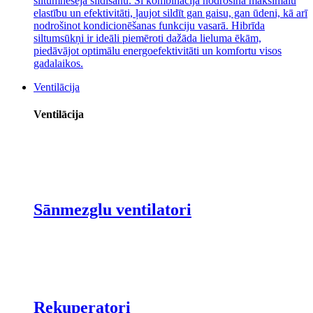
siltumnesēja sildīšanu. Šī kombinācija nodrošina maksimālu
elastību un efektivitāti, ļaujot sildīt gan gaisu, gan ūdeni, kā arī
nodrošinot kondicionēšanas funkciju vasarā. Hibrīda
siltumsūkņi ir ideāli piemēroti dažāda lieluma ēkām,
piedāvājot optimālu energoefektivitāti un komfortu visos
gadalaikos.
Ventilācija
Ventilācija
Sānmezglu ventilatori
Rekuperatori