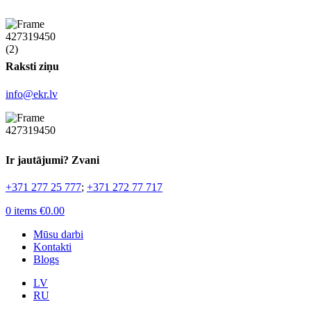
Raksti ziņu
info@ekr.lv
Ir jautājumi? Zvani
+371 277 25 777
;
+371 272 77 717
0
items
€
0.00
Mūsu darbi
Kontakti
Blogs
LV
RU