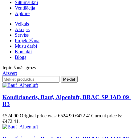
Siltumsūkņi
Ventilācija
Apkure
Veikals
Akcijas
Serviss
Projektēšana
Mūsu darbi
Kontakti
Blogs
Iepirkšanās grozs
Aizvērt
Meklēt
Kondicioneris, Bauf, Alpenluft, BRAC-SP-IAD-09-
R3
€
524.90
Original price was: €524.90.
€
472.41
Current price is:
€472.41.