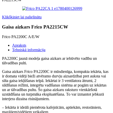
Klikšķiniet lai palielinātu
Gaisa aizkars Frico PA2215CW
Frico PA2200C A/E/W
Apraksts
Tehniskā informācija
PA2200C jaunā modeļa gaisa aizkars ar iebūvēto vadību un
tālvadības pulti.
Gaisa aizkars Frico PA2200C ir mūsdienīga, kompakta iekārta, kas
ir domata vidēji bieži atvēramo durvju aizsardzībai pret auksta vai
silta gaisa iekļūšanas telpā. Iekārtai ir 3 ventilatora ātrumi, 2
sildīšanas režīmi, integrēta vadīšanas sistēma ar pogām uz iekārtas
un ar tālvadības pultu. Šo gaisa aizkaru raksturo vienkāršotā
uzstādīšana un turpmāka ekspluatēšana. To var izmantot jebkurā
interjera dizaina risinājumiem.
– Iekārta ir ideāli piemērota kafejnīcām, aptiekām, restorāniem,
mazājiem/vidējiem veikaliem