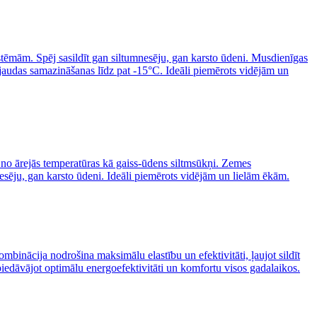
sistēmām. Spēj sasildīt gan siltumnesēju, gan karsto ūdeni. Musdienīgas
 jaudas samazināšanas līdz pat -15°C. Ideāli piemērots vidējām un
i no ārejās temperatūras kā gaiss-ūdens siltmsūkņi. Zemes
esēju, gan karsto ūdeni. Ideāli piemērots vidējām un lielām ēkām.
mbinācija nodrošina maksimālu elastību un efektivitāti, ļaujot sildīt
piedāvājot optimālu energoefektivitāti un komfortu visos gadalaikos.