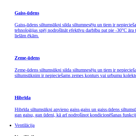
Gaiss-ūdens
Gaiss-ūdens siltumsūkņi silda siltumnesēju un tiem ir nepiecieša
tehnoloģijas spēj nodrošīnāt efektīvu darbību pat pie -30°C āra
lielām ēkām.
Zeme-ūdens
Zeme-ūdens siltumsūkņi silda siltumnesēju un tiem ir nepiecieša
siltumsūknim ir nepieciešams zemes konturs vai urbumu kolektors
Hibrīda
Hibrīda siltumsūkņi apvieno gaiss-gaiss un gaiss-ūdens siltumsūk
gan gaisu, gan ūdeni, kā arī nodrošinot kondicionēšanas funkcij
Ventilācija