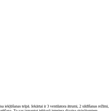
iekļūšanas telpā. Iekārtai ir 3 ventilatora ātrumi, 2 sildīšanas režīmi,
atēšana. To var izmantot jebkurā interjera dizaina risinājumiem.