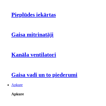
Pieplūdes iekārtas
Gaisa mitrinatāji
Kanāla ventilatori
Gaisa vadi un to piederumi
Apkure
Apkure