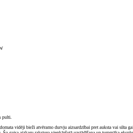
CW
 pulti.
ata vidēji bieži atvēramo durvju aizsardzībai pret auksta vai silta gaisa 
u. Šo gaisa aizkaru raksturo vienkāršotā uzstādīšana un turpmāka eksplu