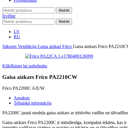
Projektēšana
Meklēt
Izvēlne
Meklēt
LV
RU
Sākums
Ventilācija
Gaisa aizkari
Frico
Gaisa aizkars Frico PA2210
Klikšķiniet lai palielinātu
Gaisa aizkars Frico PA2210CW
Frico PA2200C A/E/W
Apraksts
Tehniskā informācija
PA2200C jaunā modeļa gaisa aizkars ar iebūvēto vadību un tālvadības
Gaisa aizkars Frico PA2200C ir mūsdienīga, kompakta iekārta, kas ir dom
integrēta vadīšanas sistēma ar pogām uz iekārtas un ar tālvadības pult