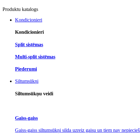
Produktu katalogs
Kondicionieri
Kondicionieri
Split sistēmas
Multi-split sistēmas
Piederumi
Siltumsūkņi
Siltumsūkņu veidi
Gaiss-gaiss
Gaiss-gaiss siltumsūkņi silda uzreiz gaisu un tiem nav nepiecieš