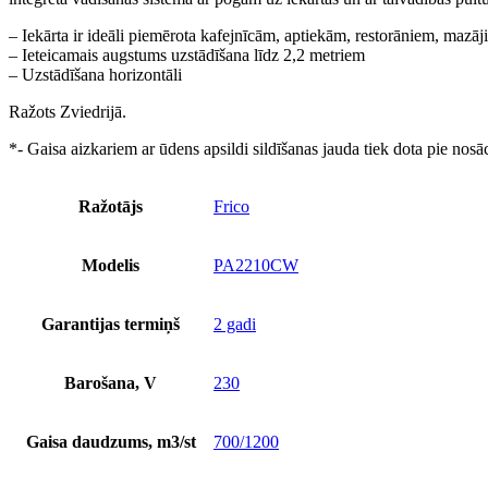
– Iekārta ir ideāli piemērota kafejnīcām, aptiekām, restorāniem, mazā
– Ieteicamais augstums uzstādīšana līdz 2,2 metriem
– Uzstādīšana horizontāli
Ražots Zviedrijā.
*- Gaisa aizkariem ar ūdens apsildi sildīšanas jauda tiek dota pie nos
Ražotājs
Frico
Modelis
PA2210CW
Garantijas termiņš
2 gadi
Barošana, V
230
Gaisa daudzums, m3/st
700/1200