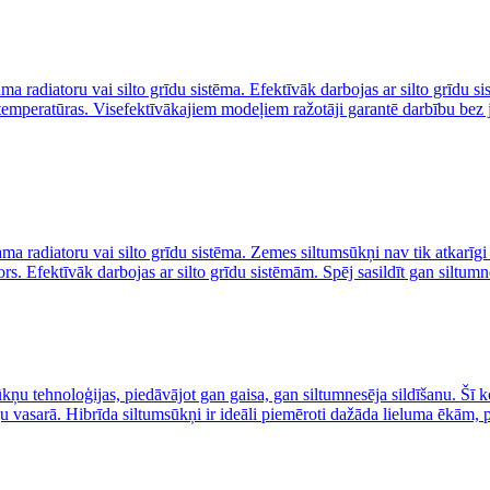
ma radiatoru vai silto grīdu sistēma. Efektīvāk darbojas ar silto grīdu 
 temperatūras. Visefektīvākajiem modeļiem ražotāji garantē darbību bez
ma radiatoru vai silto grīdu sistēma. Zemes siltumsūkņi nav tik atkarīg
. Efektīvāk darbojas ar silto grīdu sistēmām. Spēj sasildīt gan siltumn
ņu tehnoloģijas, piedāvājot gan gaisa, gan siltumnesēja sildīšanu. Šī ko
u vasarā. Hibrīda siltumsūkņi ir ideāli piemēroti dažāda lieluma ēkām, 