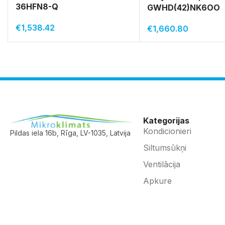
36HFN8-Q
GWHD(42)NK6OO
€
1,538.42
€
1,660.80
Kategorijas
Kondicionieri
Pildas iela 16b, Rīga, LV-1035, Latvija
Siltumsūkņi
Ventilācija
Apkure