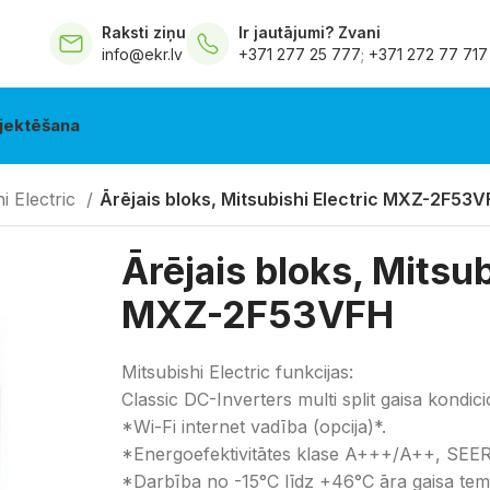
Raksti ziņu
Ir jautājumi? Zvani
info@ekr.lv
+371 277 25 777
;
+371 272 77 717
jektēšana
i Electric
Ārējais bloks, Mitsubishi Electric MXZ-2F53
Ārējais bloks, Mitsub
MXZ-2F53VFH
Mitsubishi Electric funkcijas:
Classic DC-Inverters multi split gaisa kondici
*Wi-Fi internet vadība (opcija)*.
*Energoefektivitātes klase A+++/A++, SEER 
*Darbība no -15°C līdz +46°C āra gaisa tem