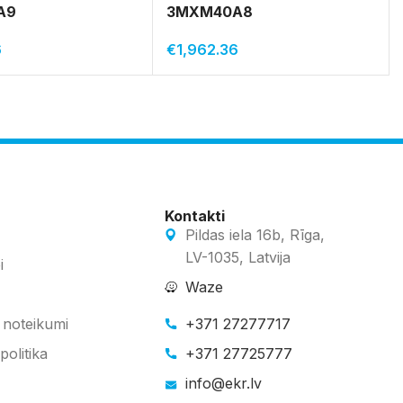
A9
3MXM40A8
6
€
1,962.36
Kontakti
Pildas iela 16b, Rīga,
LV-1035, Latvija
i
Waze
 noteikumi
+371 27277717
politika
+371 27725777
info@ekr.lv