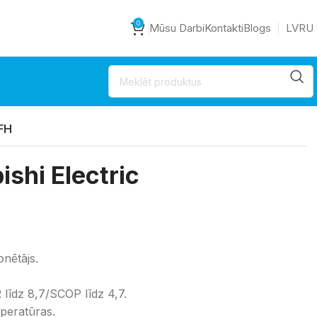
0
Mūsu Darbi
Kontakti
Blogs
LV
RU
VFH
ishi Electric
onētājs.
līdz 8,7/SCOP līdz 4,7.
peratūras.