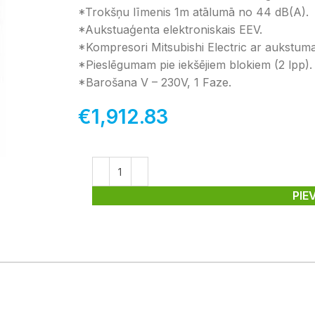
*Trokšņu līmenis 1m atālumā no 44 dB(A).
*Aukstuaģenta elektroniskais EEV.
*Kompresori Mitsubishi Electric ar aukstum
*Pieslēgumam pie iekšējiem blokiem (2 lpp).
*Barošana V – 230V, 1 Faze.
€
1,912.83
PIE