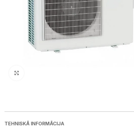
Klikšķiniet lai palielinātu
TEHNISKĀ INFORMĀCIJA