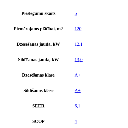
Pieslēgumu skaits
5
Piemērojams plātībai, m2
120
Dzesēšanas jauda, kW
12,1
Sildīšanas jauda, kW
13,0
Dzesēšanas klase
A++
Sildīšanas klase
A+
SEER
6,1
SCOP
4