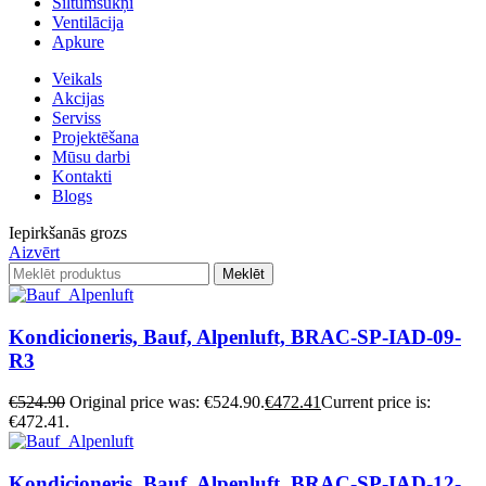
Siltumsūkņi
Ventilācija
Apkure
Veikals
Akcijas
Serviss
Projektēšana
Mūsu darbi
Kontakti
Blogs
Iepirkšanās grozs
Aizvērt
Meklēt
Kondicioneris, Bauf, Alpenluft, BRAC-SP-IAD-09-
R3
€
524.90
Original price was: €524.90.
€
472.41
Current price is:
€472.41.
Kondicioneris, Bauf, Alpenluft, BRAC-SP-IAD-12-