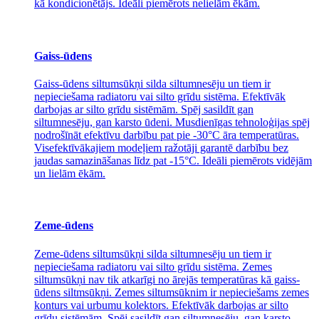
kā kondicionētājs. Ideāli piemērots nelielām ēkām.
Gaiss-ūdens
Gaiss-ūdens siltumsūkņi silda siltumnesēju un tiem ir
nepieciešama radiatoru vai silto grīdu sistēma. Efektīvāk
darbojas ar silto grīdu sistēmām. Spēj sasildīt gan
siltumnesēju, gan karsto ūdeni. Musdienīgas tehnoloģijas spēj
nodrošīnāt efektīvu darbību pat pie -30°C āra temperatūras.
Visefektīvākajiem modeļiem ražotāji garantē darbību bez
jaudas samazināšanas līdz pat -15°C. Ideāli piemērots vidējām
un lielām ēkām.
Zeme-ūdens
Zeme-ūdens siltumsūkņi silda siltumnesēju un tiem ir
nepieciešama radiatoru vai silto grīdu sistēma. Zemes
siltumsūkņi nav tik atkarīgi no ārejās temperatūras kā gaiss-
ūdens siltmsūkņi. Zemes siltumsūknim ir nepieciešams zemes
konturs vai urbumu kolektors. Efektīvāk darbojas ar silto
grīdu sistēmām. Spēj sasildīt gan siltumnesēju, gan karsto