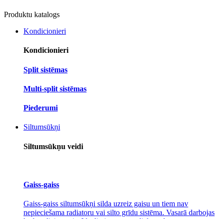
Produktu katalogs
Kondicionieri
Kondicionieri
Split sistēmas
Multi-split sistēmas
Piederumi
Siltumsūkņi
Siltumsūkņu veidi
Gaiss-gaiss
Gaiss-gaiss siltumsūkņi silda uzreiz gaisu un tiem nav
nepieciešama radiatoru vai silto grīdu sistēma. Vasarā darbojas