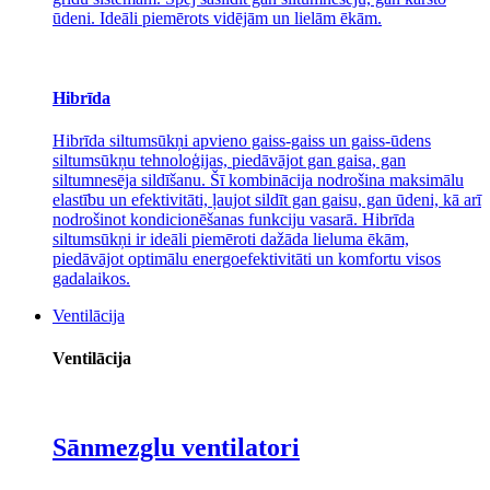
ūdeni. Ideāli piemērots vidējām un lielām ēkām.
Hibrīda
Hibrīda siltumsūkņi apvieno gaiss-gaiss un gaiss-ūdens
siltumsūkņu tehnoloģijas, piedāvājot gan gaisa, gan
siltumnesēja sildīšanu. Šī kombinācija nodrošina maksimālu
elastību un efektivitāti, ļaujot sildīt gan gaisu, gan ūdeni, kā arī
nodrošinot kondicionēšanas funkciju vasarā. Hibrīda
siltumsūkņi ir ideāli piemēroti dažāda lieluma ēkām,
piedāvājot optimālu energoefektivitāti un komfortu visos
gadalaikos.
Ventilācija
Ventilācija
Sānmezglu ventilatori