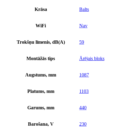
Krāsa
Balts
WiFi
Nav
Trokšņu līmenis, dB(A)
59
Montāžās tips
Ārējais bloks
Augstums, mm
1087
Platums, mm
1103
Garums, mm
440
Barošana, V
230