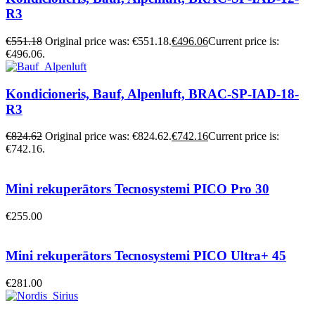
R3
€
551.18
Original price was: €551.18.
€
496.06
Current price is:
€496.06.
Kondicioneris, Bauf, Alpenluft, BRAC-SP-IAD-18-
R3
€
824.62
Original price was: €824.62.
€
742.16
Current price is:
€742.16.
Mini rekuperātors Tecnosystemi PICO Pro 30
€
255.00
Mini rekuperātors Tecnosystemi PICO Ultra+ 45
€
281.00