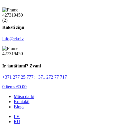
Raksti ziņu
info@ekr.lv
Ir jautājumi? Zvani
+371 277 25 777
;
+371 272 77 717
0
items
€
0.00
Mūsu darbi
Kontakti
Blogs
LV
RU