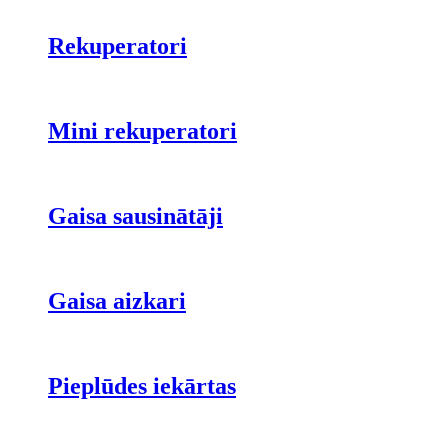
Rekuperatori
Mini rekuperatori
Gaisa sausinātāji
Gaisa aizkari
Pieplūdes iekārtas