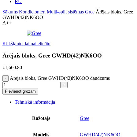
RU
Sākums
Kondicionieri
Multi-split sistēmas
Gree
Ārējais bloks, Gree
GWHD(42)NK6OO
A++
Klikšķiniet lai palielinātu
Ārējais bloks, Gree GWHD(42)NK6OO
€
1,660.80
Ārējais bloks, Gree GWHD(42)NK6OO daudzums
Pievienot grozam
Tehniskā informācija
Ražotājs
Gree
Modelis
GWHD(42)NK6OO