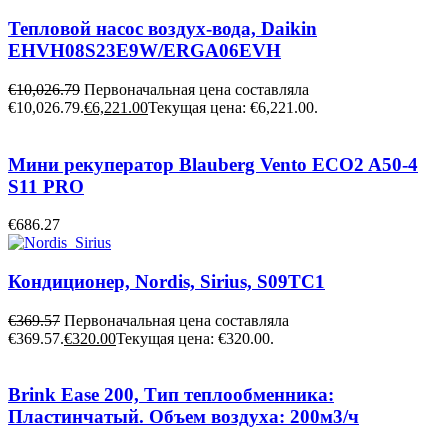
Тепловой насос воздух-вода, Daikin
EHVH08S23E9W/ERGA06EVH
€
10,026.79
Первоначальная цена составляла
€10,026.79.
€
6,221.00
Текущая цена: €6,221.00.
Мини рекуператор Blauberg Vento ECO2 A50-4
S11 PRO
€
686.27
Кондиционер, Nordis, Sirius, S09TC1
€
369.57
Первоначальная цена составляла
€369.57.
€
320.00
Текущая цена: €320.00.
Brink Ease 200, Тип теплообменника:
Пластинчатый. Объем воздуха: 200м3/ч