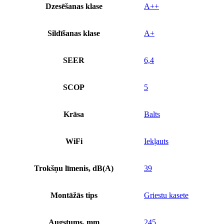
Dzesēšanas klase
A++
Sildīšanas klase
A+
SEER
6,4
SCOP
5
Krāsa
Balts
WiFi
Iekļauts
Trokšņu līmenis, dB(A)
39
Montāžās tips
Griestu kasete
Augstums, mm
245