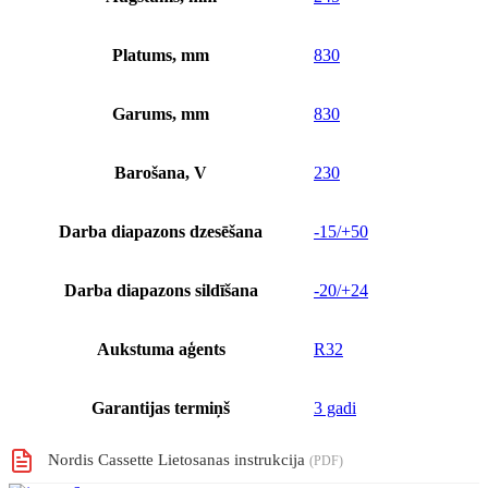
Platums, mm
830
Garums, mm
830
Barošana, V
230
Darba diapazons dzesēšana
-15/+50
Darba diapazons sildīšana
-20/+24
Aukstuma aģents
R32
Garantijas termiņš
3 gadi
Nordis Cassette Lietosanas instrukcija
(PDF)