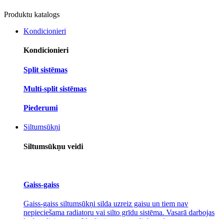
Produktu katalogs
Kondicionieri
Kondicionieri
Split sistēmas
Multi-split sistēmas
Piederumi
Siltumsūkņi
Siltumsūkņu veidi
Gaiss-gaiss
Gaiss-gaiss siltumsūkņi silda uzreiz gaisu un tiem nav
nepieciešama radiatoru vai silto grīdu sistēma. Vasarā darbojas