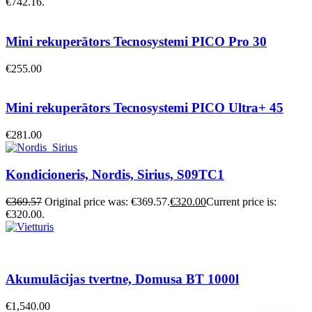
€742.16.
Mini rekuperātors Tecnosystemi PICO Pro 30
€
255.00
Mini rekuperātors Tecnosystemi PICO Ultra+ 45
€
281.00
Kondicioneris, Nordis, Sirius, S09TC1
€
369.57
Original price was: €369.57.
€
320.00
Current price is:
€320.00.
Akumulācijas tvertne, Domusa BT 1000l
€
1,540.00