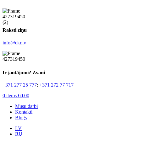
Raksti ziņu
info@ekr.lv
Ir jautājumi? Zvani
+371 277 25 777
;
+371 272 77 717
0
items
€
0.00
Mūsu darbi
Kontakti
Blogs
LV
RU