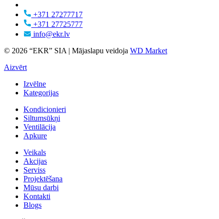
+371 27277717
+371 27725777
info@ekr.lv
© 2026 “EKR” SIA | Mājaslapu veidoja
WD Market
Aizvērt
Izvēlne
Kategorijas
Kondicionieri
Siltumsūkņi
Ventilācija
Apkure
Veikals
Akcijas
Serviss
Projektēšana
Mūsu darbi
Kontakti
Blogs