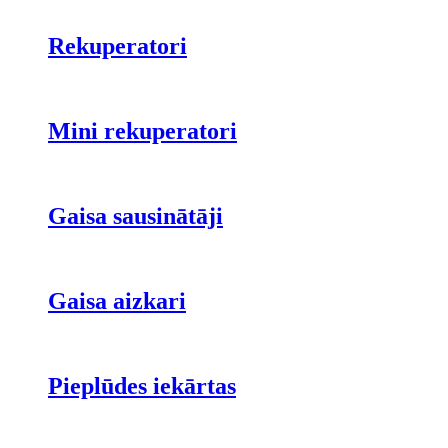
Rekuperatori
Mini rekuperatori
Gaisa sausinātāji
Gaisa aizkari
Pieplūdes iekārtas