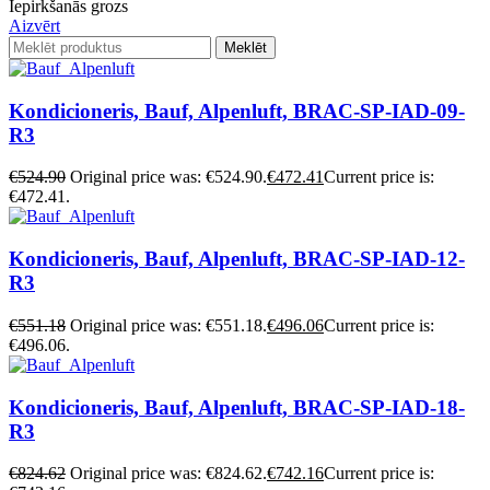
Iepirkšanās grozs
Aizvērt
Meklēt
Kondicioneris, Bauf, Alpenluft, BRAC-SP-IAD-09-
R3
€
524.90
Original price was: €524.90.
€
472.41
Current price is:
€472.41.
Kondicioneris, Bauf, Alpenluft, BRAC-SP-IAD-12-
R3
€
551.18
Original price was: €551.18.
€
496.06
Current price is:
€496.06.
Kondicioneris, Bauf, Alpenluft, BRAC-SP-IAD-18-
R3
€
824.62
Original price was: €824.62.
€
742.16
Current price is: