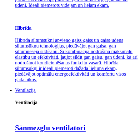
ūdeni. Ideāli piemērots vidējām un lielām ēkām.
Hibrīda
Hibrīda siltumsūkņi apvieno gaiss-gaiss un gaiss-ūdens
siltumsūkņu tehnoloģijas, piedāvājot gan gaisa, gan
siltumnesēja sildīšanu. Šī kombinācija nodrošina maksimālu
elastību un efektivitāti, ļaujot sildīt gan gaisu, gan ūdeni, kā arī
nodrošinot kondicionēšanas funkciju vasarā. Hibrīda
siltumsūkņi ir ideāli piemēroti dažāda lieluma ēkām,
piedāvājot optimālu energoefektivitāti un komfortu visos
gadalaikos.
Ventilācija
Ventilācija
Sānmezglu ventilatori