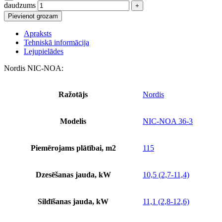
daudzums
Pievienot grozam
Apraksts
Tehniskā informācija
Lejupielādes
Nordis NIC-NOA:
Ražotājs
Nordis
Modelis
NIC-NOA 36-3
Piemērojams plātībai, m2
115
Dzesēšanas jauda, kW
10,5 (2,7-11,4)
Sildīšanas jauda, kW
11,1 (2,8-12,6)