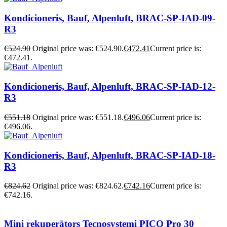
Kondicioneris, Bauf, Alpenluft, BRAC-SP-IAD-09-
R3
€
524.90
Original price was: €524.90.
€
472.41
Current price is:
€472.41.
Kondicioneris, Bauf, Alpenluft, BRAC-SP-IAD-12-
R3
€
551.18
Original price was: €551.18.
€
496.06
Current price is:
€496.06.
Kondicioneris, Bauf, Alpenluft, BRAC-SP-IAD-18-
R3
€
824.62
Original price was: €824.62.
€
742.16
Current price is:
€742.16.
Mini rekuperātors Tecnosystemi PICO Pro 30