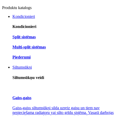
Produktu katalogs
Kondicionieri
Kondicionieri
Split sistēmas
Multi-split sistēmas
Piederumi
Siltumsūkņi
Siltumsūkņu veidi
Gaiss-gaiss
Gaiss-gaiss siltumsūkņi silda uzreiz gaisu un tiem nav
nepieciešama radiatoru vai silto grīdu sistēma. Vasarā darbojas