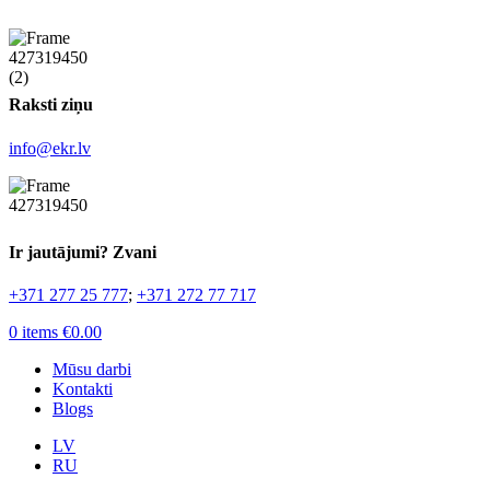
Raksti ziņu
info@ekr.lv
Ir jautājumi? Zvani
+371 277 25 777
;
+371 272 77 717
0
items
€
0.00
Mūsu darbi
Kontakti
Blogs
LV
RU