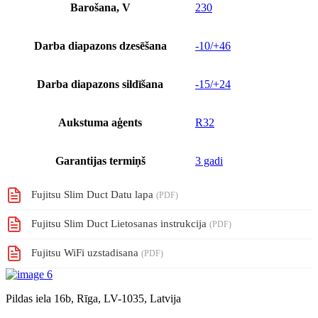
Barošana, V
230
Darba diapazons dzesēšana
-10/+46
Darba diapazons sildīšana
-15/+24
Aukstuma aģents
R32
Garantijas termiņš
3 gadi
Fujitsu Slim Duct Datu lapa
(PDF)
Fujitsu Slim Duct Lietosanas instrukcija
(PDF)
Fujitsu WiFi uzstadisana
(PDF)
Pildas iela 16b, Rīga, LV-1035, Latvija