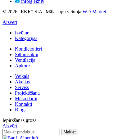
info@ekr.lv
© 2026 “EKR” SIA | Mājaslapu veidoja
WD Market
Aizvērt
Izvēlne
Kategorijas
Kondicionieri
Siltumsūkņi
Ventilācija
Apkure
Veikals
Akcijas
Serviss
Projektēšana
Mūsu darbi
Kontakti
Blogs
Iepirkšanās grozs
Aizvērt
Meklēt