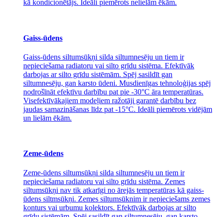
kā kondicionētājs. Ideāli piemērots nelielām ēkām.
Gaiss-ūdens
Gaiss-ūdens siltumsūkņi silda siltumnesēju un tiem ir
nepieciešama radiatoru vai silto grīdu sistēma. Efektīvāk
darbojas ar silto grīdu sistēmām. Spēj sasildīt gan
siltumnesēju, gan karsto ūdeni. Musdienīgas tehnoloģijas spēj
nodrošīnāt efektīvu darbību pat pie -30°C āra temperatūras.
Visefektīvākajiem modeļiem ražotāji garantē darbību bez
jaudas samazināšanas līdz pat -15°C. Ideāli piemērots vidējām
un lielām ēkām.
Zeme-ūdens
Zeme-ūdens siltumsūkņi silda siltumnesēju un tiem ir
nepieciešama radiatoru vai silto grīdu sistēma. Zemes
siltumsūkņi nav tik atkarīgi no ārejās temperatūras kā gaiss-
ūdens siltmsūkņi. Zemes siltumsūknim ir nepieciešams zemes
konturs vai urbumu kolektors. Efektīvāk darbojas ar silto
grīdu sistēmām. Spēj sasildīt gan siltumnesēju, gan karsto