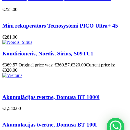
€
255.00
Mini rekuperātors Tecnosystemi PICO Ultra+ 45
€
281.00
Kondicioneris, Nordis, Sirius, S09TC1
€
369.57
Original price was: €369.57.
€
320.00
Current price is:
€320.00.
Akumulācijas tvertne, Domusa BT 1000l
€
1,540.00
Akumulācijas tvertne, Domusa BT 100l