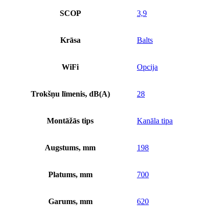
SCOP
3,9
Krāsa
Balts
WiFi
Opcija
Trokšņu līmenis, dB(A)
28
Montāžās tips
Kanāla tipa
Augstums, mm
198
Platums, mm
700
Garums, mm
620