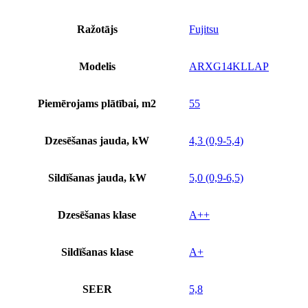
Ražotājs
Fujitsu
Modelis
ARXG14KLLAP
Piemērojams plātībai, m2
55
Dzesēšanas jauda, kW
4,3 (0,9-5,4)
Sildīšanas jauda, kW
5,0 (0,9-6,5)
Dzesēšanas klase
A++
Sildīšanas klase
A+
SEER
5,8