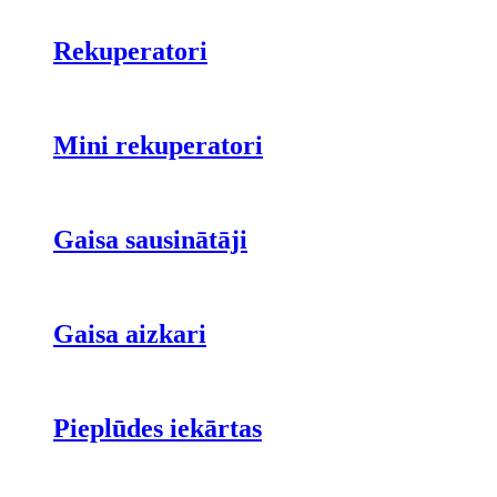
Rekuperatori
Mini rekuperatori
Gaisa sausinātāji
Gaisa aizkari
Pieplūdes iekārtas